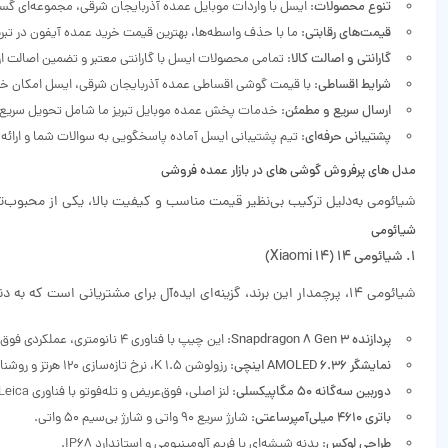
تنوع محصولات
: ایسل با واردات موبایل عمده آذربایجان شرقی، مجموعه‌ای گستر
قیمت‌های رقابتی
: ما با حذف واسطه‌ها، بهترین قیمت خرید عمده آیفون در تبریز
گارانتی و اصالت کالا
: تمامی محصولات ایسل با گارانتی معتبر و تضمین اصالت ار
شرایط اقساطی
: با قیمت گوشی اقساطی عمده آذربایجان شرقی، ایسل امکان خرید 
ارسال سریع و مطمئن
: خدمات پخش عمده موبایل تبریز ما شامل تحویل سریع 
پشتیبانی حرفه‌ای
: تیم پشتیبانی ایسل آماده پاسخگویی به سوالات شما و ارا
مدل‌ های پرفروش گوشی‌ های در بازار عمده فروشی
شیائومی به‌دلیل ترکیب بی‌نظیر قیمت مناسب و کیفیت بالا، یکی از محبوب‌تری
شیائومی
1. شیائومی 14 (Xiaomi 14)
شیائومی 14، پرچمدار این برند، گزینه‌ای ایده‌آل برای مشتریانی است که به دنبال عملکرد بالا و طراحی مدرن هستند. ویژگی‌های کلیدی:
پردازنده Snapdragon 8 Gen 3
: این چیپ با فناوری 4 نانومتری، عملکردی فوق‌العاده در اجرای بازی‌ها، برنامه‌های پیچیده و چندوظیفگی ارائه می‌دهد.
نمایشگر AMOLED 6.36 اینچی
: رزولوشن K 1.5، نرخ تازه‌سازی 120 هرتز و روشنایی تا 3000 نیت، تجربه‌ای بصری بی‌نظیر ارائه می‌دهد.
دوربین سه‌گانه 50 مگاپیکسلی
: لنز اصلی، فوق‌عریض و تله‌فوتو با فناوری Leica، امکان عکاسی حرفه‌ای و ضبط ویدئوی K8 را فراهم می‌کنند.
باتری 4610 میلی‌آمپرساعتی
: شارژ سریع 90 واتی و شارژ بی‌سیم 50 واتی.
طراحی لوکس
: بدنه شیشه‌ای با فریم آلومینیومی و استاندارد IP68.