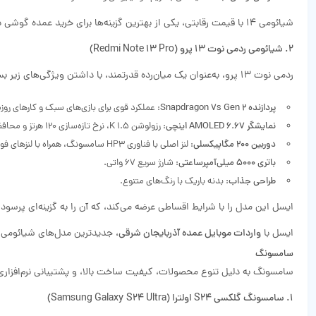
شیائومی 14 با قیمت رقابتی، یکی از بهترین گزینه‌ها برای خرید عمده گوشی در آذربایجان شرقی است. ایسل این مدل را با گارانتی معتبر و شرایط اقساطی عرضه می‌کند.
2. شیائومی ردمی نوت 13 پرو (Redmi Note 13 Pro)
ردمی نوت 13 پرو، به‌عنوان یک میان‌رده قدرتمند، با داشتن ویژگی‌های زیر بسیار پرطرفدار است:
پردازنده Snapdragon 7s Gen 2
: عملکرد قوی برای بازی‌های سبک و کارهای روزم
نمایشگر AMOLED 6.67 اینچی
: رزولوشن K 1.5، نرخ تازه‌سازی 120 هرتز و محافظ گوریلا گلس Victus.
دوربین 200 مگاپیکسلی
: لنز اصلی با فناوری HP3 سامسونگ، همراه با لنزهای فوق‌عریض و ماکرو.
باتری 5000 میلی‌آمپرساعتی
: شارژ سریع 67 واتی.
طراحی جذاب
: بدنه باریک با رنگ‌های متنوع.
ایسل این مدل را با شرایط اقساطی عرضه می‌کند، که آن را به گزینه‌ای پرسود
ایسل با
واردات موبایل عمده آذربایجان شرقی
، جدیدترین مدل‌های شیائومی را 
سامسونگ
سامسونگ به دلیل تنوع محصولات، کیفیت ساخت بالا، و پشتیبانی نرم‌افزاری
1. سامسونگ گلکسی S24 اولترا (Samsung Galaxy S24 Ultra)