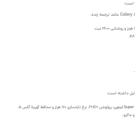
: رزولوشن +FHD، نرخ تازه‌سازی 120 هرتز و محافظ گوریلا گلس 5.
و ماکرو.