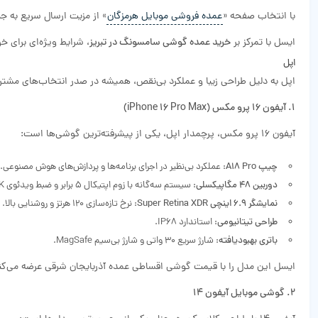
با انتخاب صفحه «
عمده فروشی موبایل هرمزگان
» از مزیت ارسال سریع به ج
ایسل با تمرکز بر
خرید عمده گوشی سامسونگ در تبریز
، شرایط ویژه‌ای برای 
اپل
اپل به دلیل طراحی زیبا و عملکرد بی‌نقص، همیشه در صدر انتخاب‌های مشتریان
1. آیفون 16 پرو مکس (iPhone 16 Pro Max)
آیفون 16 پرو مکس، پرچمدار اپل، یکی از پیشرفته‌ترین گوشی‌ها است:
چیپ A18 Pro
: عملکرد بی‌نظیر در اجرای برنامه‌ها و پردازش‌های هوش مصنوعی.
دوربین 48 مگاپیکسلی
: سیستم سه‌گانه با زوم اپتیکال 5 برابر و ضبط ویدئوی 4K سینمایی.
نمایشگر 6.9 اینچی Super Retina XDR
: نرخ تازه‌سازی 120 هرتز و روشنایی بالا.
طراحی تیتانیومی
: استاندارد IP68.
باتری بهبودیافته
: شارژ سریع 30 واتی و شارژ بی‌سیم MagSafe.
ایسل این مدل را با قیمت گوشی اقساطی عمده آذربایجان شرقی عرضه می‌کن
2. گوشی موبایل آیفون 14