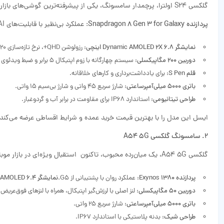
گلکسی S24 اولترا، پرچمدار سامسونگ، یکی از پیشرفته‌ترین گوشی‌های بازار است:
پردازنده Snapdragon 8 Gen 3 for Galaxy
: عملکرد بی‌نظیر با قابلیت‌های Galaxy AI مانند ترجمه زنده.
نمایشگر Dynamic AMOLED 2X 6.8 اینچی
: رزولوشن QHD+، نرخ تازه‌سازی 120 هرتز و روشنایی 2600 نیت.
دوربین 200 مگاپیکسلی
: سیستم چهارگانه با زوم اپتیکال 5 برابر و ضبط ویدئوی K8.
قلم S Pen
: برای یادداشت‌برداری و کارهای خلاقانه.
باتری 5000 میلی‌آمپرساعتی
: شارژ سریع 45 واتی و شارژ بی‌سیم 15 واتی.
طراحی تیتانیومی
: استاندارد IP68 برای مقاومت در برابر آب و گردوغبار.
ایسل این مدل را با بهترین قیمت خرید عمده و شرایط اقساطی عرضه می‌کند.
2. سامسونگ گلکسی A54 5G
گلکسی A54 5G، یک میان‌رده محبوب، تاکنون استقبال ویژه‌ای در بازار موبایل داشته است:
پردازنده Exynos 1380
: عملکرد روان با پشتیبانی از G5.
نمایشگر Super AMOLED 6.4 اینچی
دوربین 50 مگاپیکسلی
: لنز اصلی با لرزش‌گیر اپتیکال، همراه با لنزهای فوق‌عریض 
باتری 5000 میلی‌آمپرساعتی
: شارژ سریع 25 واتی.
طراحی شیک
: بدنه پلاستیکی با استاندارد IP67.