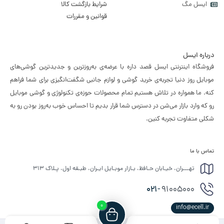
ایسل مگ
شرایط بازگشت کالا
قوانین و مقررات
درباره ایسل
فروشگاه اینترنتی ایسل قصد داره با عرضه‌ی به‌روزترین و جدیدترین گوشی‌های
موبایل روز دنیا تجربه‌ی خرید گوشی و لوازم جانبی شگفت‌انگیزی برای شما فراهم
کنه. ما همواره در تلاش هستیم تمام محصولات حوزه‌ی تکنولوژی و گوشی موبایل
رو که وارد بازار می‌شن در دسترس شما قرار بدیم تا احساس خوب به‌روز بودن رو به
شکلی متفاوت تجربه کنین.
تماس با ما
تهـــران، خیـابان حـافظ، بـازار موبـایل ایـران، طبـقه اول، پـلاک ۳۱۳
021-
91005000
0
info@ecell.ir