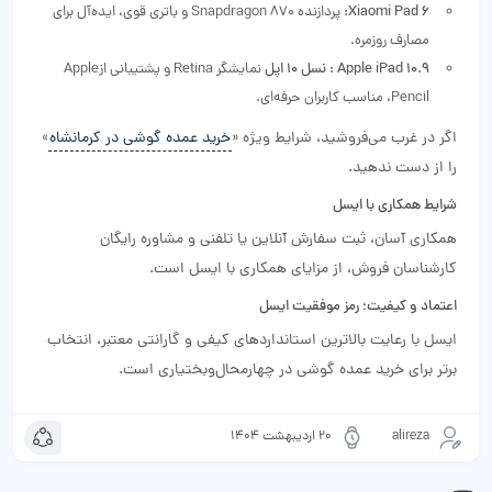
Xiaomi Pad 6:
پردازنده Snapdragon 870 و باتری قوی، ایده‌آل برای
مصارف روزمره.
Apple iPad 10.9 : نسل 10 اپل
نمایشگر Retina و پشتیبانی ازApple
Pencil، مناسب کاربران حرفه‌ای.
اگر در غرب می‌فروشید، شرایط ویژه «
خرید عمده گوشی در کرمانشاه
»
را از دست ندهید.
شرایط همکاری با ایسل
همکاری آسان، ثبت سفارش آنلاین یا تلفنی و مشاوره رایگان
کارشناسان فروش، از مزایای همکاری با ایسل است.
اعتماد و کیفیت؛ رمز موفقیت ایسل
ایسل با رعایت بالاترین استانداردهای کیفی و گارانتی معتبر، انتخاب
برتر برای خرید عمده گوشی در چهارمحال‌و‌بختیاری است.
alireza
20 اردیبهشت 1404