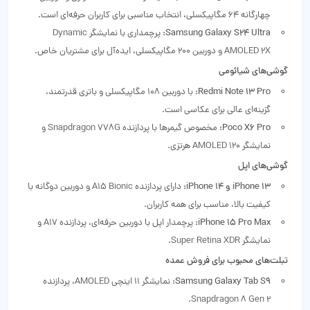
چهارگانه 64 مگاپیکسلی، انتخاب مناسبی برای کاربران حرفه‌ای است.
Samsung Galaxy S24 Ultra:
پرچمداری با نمایشگر Dynamic
AMOLED 2X و دوربین 200 مگاپیکسلی، ایده‌آل برای مشتریان خاص.
گوشی‌های شیائومی
Redmi Note 13 Pro:
با دوربین 108 مگاپیکسلی و باتری قدرتمند،
گزینه‌ای عالی برای عکاسی است.
Poco X6 Pro:
مخصوص گیمرها با پردازنده Snapdragon 778G و
نمایشگر AMOLED 120 هرتزی.
گوشی‌های اپل
iPhone 13 و iPhone 14:
دارای پردازنده A15 Bionic و دوربین دوگانه با
کیفیت بالا، مناسب برای همه کاربران.
iPhone 15 Pro Max:
پرچمدار اپل با دوربین حرفه‌ای، پردازنده A17 و
نمایشگر Super Retina XDR.
تبلت‌های محبوب برای فروش عمده
Samsung Galaxy Tab S9:
نمایشگر 11 اینچی AMOLED، پردازنده
Snapdragon 8 Gen 2.