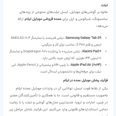
تبلت‌
علاوه بر گوشی‌های موبایل، ایسل تبلت‌های متنوعی از برندهای
سامسونگ، شیائومی و اپل برای
عمده فروشی موبایل ایلام
ارائه
می‌دهد:
Samsung Galaxy Tab S9
: تبلتی قدرتمند با نمایشگر AMOLED 12.4
اینچی و قلم S Pen، مناسب برای کار و سرگرمی.
Xiaomi Pad 6
: تبلتی میان‌رده با پردازنده Snapdragon 870 و نمایشگر
11 اینچی 144 هرتزی، که ارزش خرید بالایی دارد.
Apple iPad Air (2024)
: با چیپ M2 و پشتیبانی از Apple Pencil، این
تبلت برای حرفه‌ای‌ها و دانشجویان ایده‌آل است.
فرآیند پخش موبایل عمده در ایلام
یکی از نقاط قوت ایسل، توانایی آن در واردات موبایل عمده ایلام
به‌صورت مستقیم و قانونی است. ما با همکاری با تأمین‌کنندگان معتبر
در چین، امارات و اروپا، جدیدترین مدل‌های گوشی و تبلت را با رعایت
تمامی استانداردهای قانونی وارد می‌کنیم. این فرآیند شامل مراحل زیر