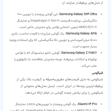
از مدل‌های پرطرفدار عبارتند از:
Samsung Galaxy S24 Ultra
: این گوشی پرچمدار با دوربین 200
مگاپیکسلی، پردازنده قدرتمند Snapdragon 8 Gen 3 و نمایشگر
AMOLED 6.8 اینچی، انتخابی لوکس برای مشتریان خاص است.
Samsung Galaxy A35
: یک گوشی میان‌رده با قیمت مناسب، باتری
5000 میلی‌آمپرساعتی و دوربین 50 مگاپیکسلی، که برای استفاده روزمره
بسیار محبوب است.
Samsung Galaxy Z Fold 6
: گوشی تاشو سامسونگ که با طراحی
نوآورانه و امکانات پیشرفته، توجه مشتریان علاقه‌مند به تکنولوژی را
جلب می‌کند.
شیائومی
شیائومی به دلیل قیمت‌های مقرون‌به‌صرفه و کیفیت بالا، یکی از
پرطرفدارترین برندها در ایران است. ایسل مدل‌های متنوعی از
شیائومی را برای پخش عمده گوشی در ایلام ارائه می‌دهد:
Xiaomi 14 Pro
: یک گوشی پرچمدار با دوربین‌های Leica، نمایشگر
AMOLED 6.73 اینچی و پردازنده Snapdragon 8 Gen 3، که با قیمت