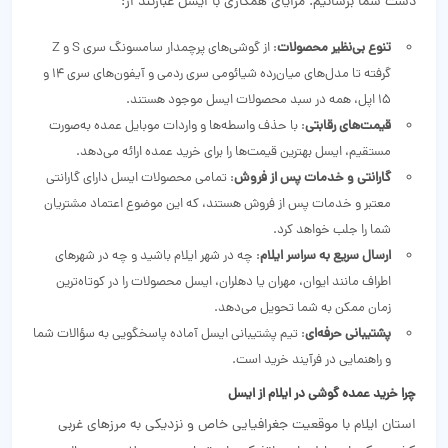
دست شما برسانیم. مزایای همکاری با ایسل عبارتند از:
تنوع بی‌نظیر محصولات
: از گوشی‌های پرچمدار سامسونگ سری S و Z
گرفته تا مدل‌های میان‌رده شیائومی سری ردمی و آیفون‌های سری 14 و
15 اپل، همه در سبد محصولات ایسل موجود هستند.
قیمت‌های رقابتی
: با حذف واسطه‌ها و واردات موبایل عمده به‌صورت
مستقیم، ایسل بهترین قیمت‌ها را برای خرید عمده ارائه می‌دهد.
گارانتی و خدمات پس از فروش
: تمامی محصولات ایسل دارای گارانتی
معتبر و خدمات پس از فروش هستند، که این موضوع اعتماد مشتریان
شما را جلب خواهد کرد.
ارسال سریع به سراسر ایلام
: چه در شهر ایلام باشید و چه در شهرهای
اطراف مانند ایوان، مهران یا دهلران، ایسل محصولات را در کوتاه‌ترین
زمان ممکن به شما تحویل می‌دهد.
پشتیبانی حرفه‌ای
: تیم پشتیبانی ایسل آماده پاسخگویی به سؤالات شما
و راهنمایی در فرآیند خرید است.
چرا خرید عمده گوشی در ایلام از ایسل
استان ایلام با موقعیت جغرافیایی خاص و نزدیکی به مرزهای غربی