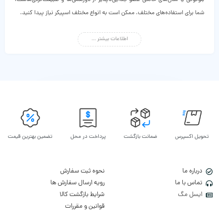
بلوتوثی یا مدل‌های خانگی عضو جدایی‌ناپذیر از دورهمی‌ها و طبیعت‌گردی‌هاست.
شما برای استفاده‌های مختلف، ممکن است به انواع مختلف اسپیکر نیاز پیدا کنید.
پس برای
خرید اسپیکر
ابتدا باید نیاز خود را شناسایی کنید. طرفداران موسیقی در
اطلاعات بیشتر ...
محل کار، خانه، طبیعت و یا حتی برای فیلم دیدن از اسپیکر استفاده می‌کنند تا از
شنیدن پلی لیست مورد علاقه خود نهایت لذت را ببرند. از طرفی محبوب و معروف
شدن پادکست‌ها دلیل مهم دیگری برای فراگیر شدن انواع اسپیکر است.
انتخاب اسپیکر مناسب
تحویل اکسپرس
ضمانت بازگشت
پرداخت در محل
تضمین بهترین قیمت
درباره ما
نحوه ثبت سفارش
تماس با ما
رویه ارسال سفارش ها
ایسل مگ
شرایط بازگشت کالا
تنوع زیاد در مارک‌ها و مدل‌های مختلف اسپیکر ممکن است انتخاب اسپیکر مناسب
قوانین و مقررات
را برای شما سخت و دشوار کند. پس ابتدا در نظر داشته باشید که برای کجا و به چه