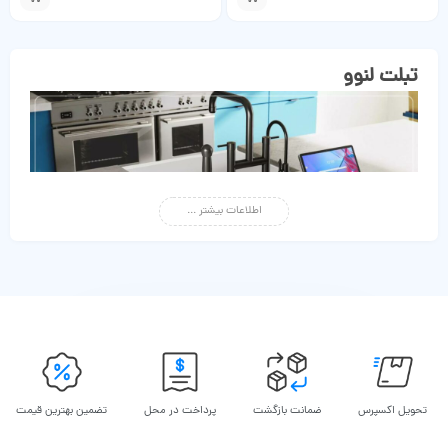
تبلت لنوو
اطلاعات بیشتر ...
در دنیای دیجیتال امروز، تبلت لنوو یک انتخاب خوب برای خرید­های اینترنتی، بازی،
تماشای فیلم و… است.
تبلت‌­ها در چند سال اخیر با بهبود ویژگی‌­هایشان یک دستیار دیجیتال خوب
محسوب می‌­شوند و همانند گوشی ­هوشمند و لپ­تاپ دارای امکانات زیادی هستند.
تحویل اکسپرس
ضمانت بازگشت
پرداخت در محل
تضمین بهترین قیمت
با تبلت‌‎های لنوو ساعت‌­ها از تماشای فیلم، بازی، مطالعه کتاب آنلاین و تماس