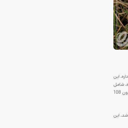
 داره. این
ی‌ده، شامل
صفحه‌نمایش AMOLED مجهز به نرخ تازه‌سازی ۱۲۰ هرتزی تصویر و روشنایی عالی هست. وجود سه لنز مجزا برای دوربین که لنز اصلی اون 108
هید شد. این