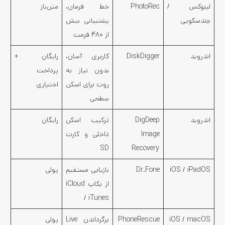
لینوکس /
PhotoRec
خط فرمان،
متن‌باز
چندسکویی
پشتیبانی بیش
از ۴۸۰ فرمت
اندروید
DiskDigger
کاربری آسان،
رایگان +
بدون نیاز به
پرداخت
روت برای اسکن
اختیاری
سطحی
اندروید
DigDeep
ترکیب اسکن
رایگان
Image
داخلی و کارت
SD
Recovery
iOS / iPadOS
Dr.Fone
بازیابی مستقیم
پولی
از بکاپ iCloud
/ iTunes
iOS / macOS
PhoneRescue
برگرداندن Live
پولی