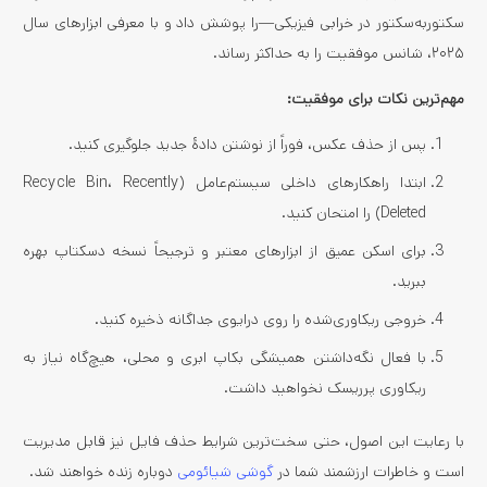
سکتوربه‌سکتور در خرابی فیزیکی—را پوشش داد و با معرفی ابزارهای سال
۲۰۲۵، شانس موفقیت را به حداکثر رساند.
مهم‌ترین نکات برای موفقیت:
پس از حذف عکس، فوراً از نوشتن دادهٔ جدید جلوگیری کنید.
ابتدا راهکارهای داخلی سیستم‌عامل (Recycle Bin، Recently
Deleted) را امتحان کنید.
برای اسکن عمیق از ابزارهای معتبر و ترجیحاً نسخه دسکتاپ بهره
ببرید.
خروجی ریکاوری‌شده را روی درایوی جداگانه ذخیره کنید.
با فعال نگه‌داشتن همیشگی بکاپ ابری و محلی، هیچ‌گاه نیاز به
ریکاوری پرریسک نخواهید داشت.
با رعایت این اصول، حتی سخت‌ترین شرایط حذف فایل نیز قابل مدیریت
است و خاطرات ارزشمند شما در
گوشی شیائومی
دوباره زنده خواهند شد.