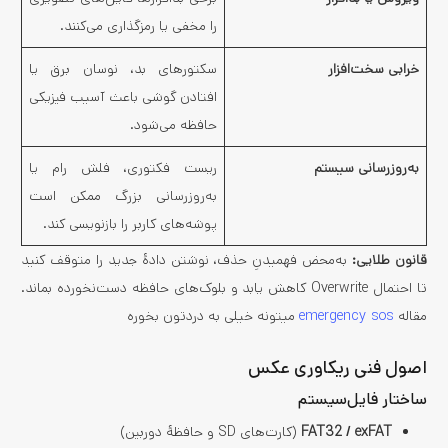
را مخفی یا رمزگذاری می‌کنند.
خرابی سخت‌افزار
سکتورهای بد، نوسان برق یا
افتادن گوشی باعث آسیب فیزیکی
حافظه می‌شود.
به‌روزرسانی سیستم
ریست فکتوری، فلش رام یا
به‌روزرسانی بزرگ ممکن است
پوشه‌های کاربر را بازنویسی کند.
قانون طلایی:
به‌محض فهمیدنِ حذف، نوشتن دادهٔ جدید را متوقف کنید
تا احتمال Overwrite کاهش یابد و بلوک‌های حافظه دست‌نخورده بماند.
مقاله
emergency sos
میتونه خیلی به دردتون بخوره
اصول فنی ریکاوری عکس
ساختار فایل‌سیستم
FAT32 / exFAT
(کارت‌های SD و حافظهٔ دوربین)