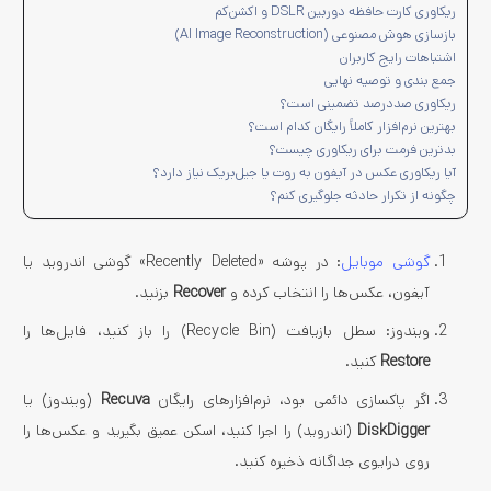
ریکاوری کارت حافظه دوربین DSLR و اکشن‌کم
بازسازی هوش مصنوعی (AI Image Reconstruction)
اشتباهات رایج کاربران
جمع‌ بندی و توصیه نهایی
ریکاوری صددرصد تضمینی است؟
بهترین نرم‌افزار کاملاً رایگان کدام است؟
بدترین فرمت برای ریکاوری چیست؟
آیا ریکاوری عکس در آیفون به روت یا جیل‌بریک نیاز دارد؟
چگونه از تکرار حادثه جلوگیری کنم؟
گوشی موبایل
: در پوشه «Recently Deleted» گوشی اندروید یا
آیفون، عکس‌ها را انتخاب کرده و
Recover
بزنید.
ویندوز: سطل بازیافت (Recycle Bin) را باز کنید، فایل‌ها را
Restore
کنید.
اگر پاکسازی دائمی بود، نرم‌افزارهای رایگان
Recuva
(ویندوز) یا
DiskDigger
(اندروید) را اجرا کنید، اسکن عمیق بگیرید و عکس‌ها را
روی درایوی جداگانه ذخیره کنید.