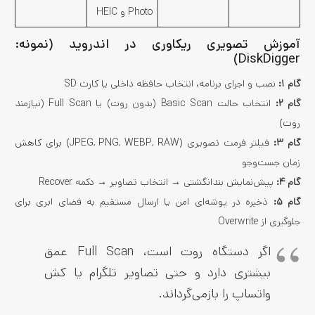
Photo و HEIC
آموزش تصویری ریکاوری در اندروید (نمونه:
DiskDigger)
گام ۱:
نصب و اجرای برنامه، انتخاب حافظه داخلی یا کارت SD
گام ۲:
انتخاب حالت Basic Scan (بدون روت) یا Full Scan (نیازمند
روت)
گام ۳:
فیلتر فرمت تصویری (JPEG, PNG, WEBP, RAW) برای کاهش
زمان جست‌وجو
گام ۴:
پیش‌نمایش بندانگشتی → انتخاب تصاویر → دکمه Recover
گام ۵:
ذخیره در پوشه‌ای امن یا ارسال مستقیم به فضای ابری برای
جلوگیری از Overwrite
اگر دستگاه روت است، Full Scan عمق
بیشتری دارد و حتی تصاویر تلگرام یا کش
واتساپ را بازمی‌گرداند.