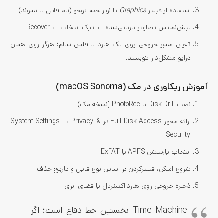
استفاده از فیلتر
Graphics
یا نوار جست‌وجو (نام فایل یا پسوند)
پیش‌نمایش تصاویر بازیابی‌شده ← تیک انتخاب ← Recover
تعیین مسیر خروجی روی یک هارد یا فلش سالم؛ هرگز روی همان
درایو مشکل‌دار ننویسید.
آموزش ریکاوری در مک (macOS Sonoma)
نصب Disk Drill یا PhotoRec (نسخه مک)
ارائه مجوز Full Disk Access در System Settings → Privacy &
Security
انتخاب پارتیشن APFS یا ExFAT
شروع اسکن، فیلترکردن بر اساس نوع فایل و تاریخ حذف
ذخیره خروجی روی هارد اکسترنال یا فضای ابری
Time Machine نخستین خط دفاع است؛ اگر