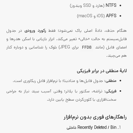
NTFS
(هارد و SSD ویندوز)
APFS
(iOS و macOS)
هنگام حذف، دادهٔ اصلی پاک نمی‌شود؛ فقط
رکورد ورودی
در جدول
فایل‌سیستم به حالت «خالی» تغییر می‌کند. ابزار بازیابی با اسکن هدرها و
امضای فایل (مانند
برای JPEG) بلوک را شناسایی و دوباره کنار
FFD8
هم می‌چیند.
لایهٔ منطقی در برابر فیزیکی
منطقی
: جدول فایل‌ها و متادیتا؛ با نرم‌افزار قابل ریکاوری است.
فیزیکی
: تراشه، سکتور یا پلاتر؛ وقتی آسیب ببیند نیاز به جراحی
سخت‌افزاری یا کلون‌کردن سطح پایین دارد.
راهکارهای فوری بدون نرم‌افزار
Recently Deleted / Bin داخلی