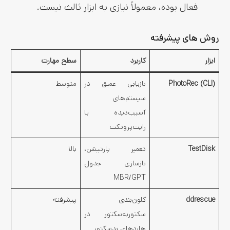
فعال بوده، معمولاً نیازی به ابزار ثالث نیست.
روش‌ های پیشرفته
ابزار
کاربرد
سطح مهارت
PhotoRec (CLI)
بازیابی عمیق در
متوسط
سیستم‌های
آسیب‌دیده یا
رایت‌پروتکت
TestDisk
تعمیر پارتیشن،
بالا
بازسازی جدول
MBR/GPT
ddrescue
کلون‌بندی
پیشرفته
سکتوربه‌سکتور در
هاردهای بدسکتور