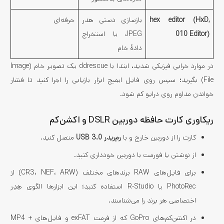
hex editor (HxD,
بازسازی دستی هدر
حرفه‌ای
010 Editor)
JPEG یا استخراج
دادهٔ خام
در موارد خرابی فیزیکی شدید، ابتدا با ddrescue یک تصویر خام (Image
File) بگیرید؛ سپس روی فایل ایمیج ابزار بازیابی را اجرا کنید تا فشار
خواندن مداوم روی درایو کم شود.
ریکاوری کارت حافظه دوربین DSLR و اکشن‌کم
کارت را از دوربین خارج و با
رم‌ریدر USB 3.0
متصل کنید.
از نوشتن یا فورمت با دوربین خودداری کنید.
برای فایل‌های RAW برندهای مختلف (CR3، NEF، ARW) از
PhotoRec یا R-Studio استفاده کنید؛ این ابزارها الگوی هِدِر
اختصاصی هر برند را می‌شناسند.
در اکشن‌کم‌های GoPro که از فرمت exFAT و فایل‌های MP4 +