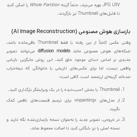
JPG LRV بهره می‌برند، حتماً گزینه
Whole Partition
را اسکن کنید
تا فایل‌های Thumbnail نیز بازگردند.
بازسازی هوش مصنوعی (AI Image Reconstruction)
وقتی عکس کاملاً از بین رفته یا فقط Thumbnail باقی‌مانده باشد،
شبکه‌های هوش مصنوعی مانند
diffusion models
می‌توانند تصویر
جدیدی بر اساس دیتای موجود خلق کنند. این روش جایگزین بازیابی
واقعی نیست، اما برای عکس‌های تاریخی یا خانوادگی که نیمه‌خراب
شده‌اند گزینه‌ای ارزشمند است. کافی است:
Thumbnail یا بخش آسیب‌دیده را در یک ویرایشگر بارگذاری کنید.
از مدل‌های «inpainting» برای ترمیم قسمت‌های ناقص کمک
بگیرید.
در خروجی، تصویر جدید را به‌عنوان نسخه بازسازی‌شده نگه دارید و
نسخه اصلی را نیز بایگانی کنید تا اصالت محفوظ بماند.