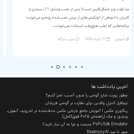
همۀ ما ممکنه زمانی در یه موقعیت خاص و بحرانی قرار بگیریم و امکان
تماس با جایی رو نداشته باشیم. طراحان گوشی‌های موبایل این موضوع رو
در نظر…
آموزش
17 خرداد 1404
6
دیدگاه
آخرین یادداشت ها
چطور پورت شارژ گوشی را بدون آسیب تمیز کنیم؟
نرم‌افزار کنترل والدین برای نظارت بر گوشی فرزندان
ریکاوری عکس | آموزش جامع بازیابی عکس حذف‌شده در اندروید، آیفون،
ویندوز و مک (راهنمای ۲۰۲۵ فوق‌کامل)
PsPcSdk Emulator چیست و چرا به آن نیاز دارید؟
صفر تا صد BloatnosyAI