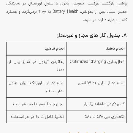
واقعی بازگشت ظرفیت، تعویض باتری با سلول اورجینال در نمایندگی
معتبر است. پس از تعویض، Battery Health به ۱۰۰٪ برمی‌گردد و عملکرد
کامل پردازنده آزاد می‌شود.
۸. جدول کار های مجاز و غیرمجاز
انجام دهید
انجام ندهید
فعال‌سازی Optimized Charging
رهاکردن آیفون در شارژ پس از
۱۰۰٪
استفاده از شارژر ۲۰ W اصلی
استفاده از پاوربانک ارزان بدون
مدار محافظ
کالیبره‌کردن ماهانه یک‌بار
انجام چرخهٔ صفر تا صد هر شب
نگه‌داری بین ۲۰٪ تا ۸۰٪
تخلیهٔ کامل تا ۰٪ در هر استفاده