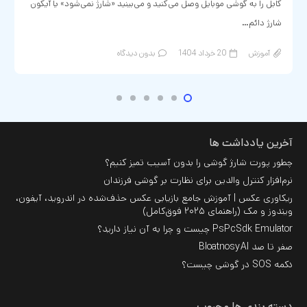
کابل را به گوشی موبایل وصل می‌کنید و می‌بینید «شارژ نمی‌شود» یا آیکون
شارژ دائم…
آموزش
20 خرداد 1404
بدون دیدگاه
آخرین یادداشت ها
چطور پورت شارژ گوشی را بدون آسیب تمیز کنیم؟
نرم‌افزار کنترل والدین برای نظارت بر گوشی فرزندان
ریکاوری عکس | آموزش جامع بازیابی عکس حذف‌شده در اندروید، آیفون،
ویندوز و مک (راهنمای ۲۰۲۵ فوق‌کامل)
PsPcSdk Emulator چیست و چرا به آن نیاز دارید؟
صفر تا صد BloatnosyAI
دکمه SOS در گوشی چیست؟
دسته بندی ها محبوب