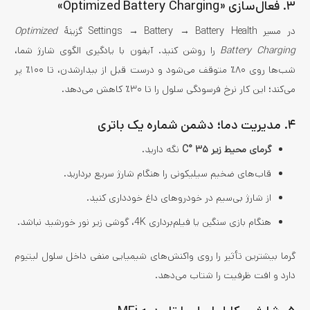
۳. فعال‌سازی «Optimized Battery Charging»
در مسیر Settings → Battery → Battery Health گزینهٔ
Optimized
Battery Charging
را روشن کنید. آیفون با یادگیری الگوی شارژ شما،
شب‌ها روی ۸۰٪ متوقف می‌شود و درست قبل از بیدارشدن، تا ۱۰۰٪ پر
می‌کند؛ این کار نرخ فرسودگی سلول را تا ۳۰٪ کاهش می‌دهد.
۴. مدیریت دما؛ دشمن شماره یک باتری
گرمای محیط زیر ۳۵ °C
نگه دارید.
قاب‌های ضخیم سیلیکونی را هنگام شارژ سریع بردارید.
از شارژ بی‌سیم در خودروهای داغ خودداری کنید.
هنگام بازی سنگین یا فیلم‌برداری 4K، گوشی زیر نور خورشید نباشد.
گرما بیشترین تأثیر را روی واکنش‌های شیمیایی منفی داخل سلول لیتیوم
دارد و افت ظرفیت را شتاب می‌دهد.