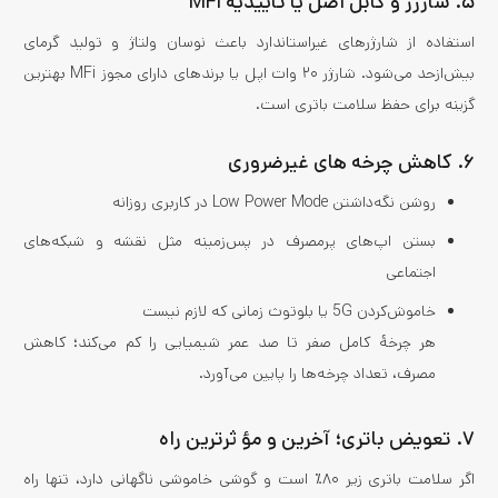
۵. شارژر و کابل اصل یا تاییدیه MFi
استفاده از شارژرهای غیر‌استاندارد باعث نوسان ولتاژ و تولید گرمای
بیش‌ازحد می‌شود. شارژر ۲۰ وات اپل یا برندهای دارای مجوز MFi بهترین
گزینه برای حفظ سلامت باتری است.
۶. کاهش چرخه‌ های غیرضروری
روشن نگه‌داشتن Low Power Mode در کاربری روزانه
بستن اپ‌های پرمصرف در پس‌زمینه مثل نقشه و شبکه‌های
اجتماعی
خاموش‌کردن 5G یا بلوتوث زمانی که لازم نیست
هر چرخهٔ کامل صفر تا صد عمر شیمیایی را کم می‌کند؛ کاهش
مصرف، تعداد چرخه‌ها را پایین می‌آورد.
۷. تعویض باتری؛ آخرین و مؤ ثرترین راه
اگر سلامت باتری زیر ۸۰٪ است و گوشی خاموشی ناگهانی دارد، تنها راه