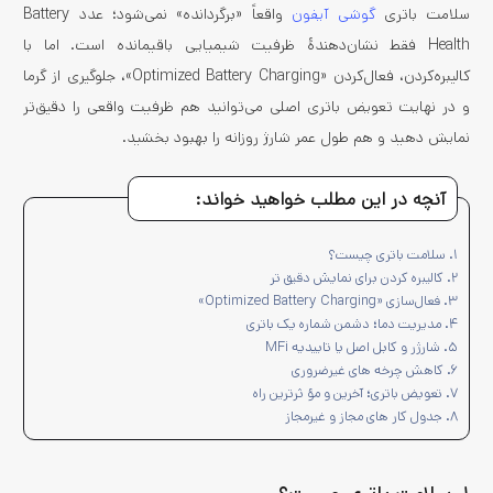
سلامت باتری
گوشی آیفون
واقعاً «برگردانده» نمی‌شود؛ عدد Battery
Health فقط نشان‌دهندهٔ ظرفیت شیمیایی باقیمانده است. اما با
کالیبره‌کردن، فعال‌کردن «Optimized Battery Charging»، جلوگیری از گرما
و در نهایت تعویض باتری اصلی می‌توانید هم ظرفیت واقعی را دقیق‌تر
نمایش دهید و هم طول عمر شارژ روزانه را بهبود بخشید.
آنچه در این مطلب خواهید خواند:
۱. سلامت باتری چیست؟
۲. کالیبره‌ کردن برای نمایش دقیق‌ تر
۳. فعال‌سازی «Optimized Battery Charging»
۴. مدیریت دما؛ دشمن شماره یک باتری
۵. شارژر و کابل اصل یا تاییدیه MFi
۶. کاهش چرخه‌ های غیرضروری
۷. تعویض باتری؛ آخرین و مؤ ثرترین راه
۸. جدول کار های مجاز و غیرمجاز