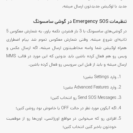
جدید با لوکیشن جدیدتون ارسال میشه.
تنظیمات Emergency SOS در گوشی سامسونگ
در گوشی‌های سامسونگ با 3 بار فشردن دکمه پاور، یه شمارش معکوس 5
ثانیه‌ای شروع میشه. وقتی شمارش معکوس تموم شد پیام اضطراری
همراه لوکیشن شما واسه مخاطبینتون ارسال میشه. اگه ارسال عکس و
ویس رو هم فعال کرده باشین باید بدونین که این مورد در قالب MMS
ارسال میشه و باید از قبل این سرویس رو فعال کرده باشین.
وارد Settings بشین؛
وارد Advanced Features بشین؛
Send SOS Messages رو انتخاب کنین؛
اگه آیکون مورد نظر در حالت OFF یا خاموش بود روشن کنین؛
افرادی رو که میخواین در مواقع اورژانسی، اون‌ها رو از موقعیت
خودتون باخبر کنین انتخاب کنین؛