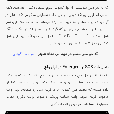
اگه به هر دلیل نتونستین از نوار کشویی سوم استفاده کنین، همچنان دکمه
تماس اضطراری رو نگه دارین. در این حالت شمارش معکوس 3 ثانیه‌ای در
گوشی فعال میشه و یه بوق بلند زده میشه. بعد با خدمات اورژانس
تماس برقرار میشه. اینم بدونین که گوشیتون بعد از فشردن دکمه SOS
قفل میشه و Touch ID و Face ID غیرفعال می‌شه و اگه می‌خواین قفل
گوشی رو باز کنین باید رمزتون رو وارد کنین.
اگه خواستی بیشتر در مورد این مقاله بدونی:
عمر مفید گوشی
تنطیمات Emergency SOS در اپل واچ
دکمه SOS در اپل واچ هم وجود داره. در اپل واچ دکمه کناری که زیر دکمه
چرخشیه، رو باید فشار بدین و چند لحظه نگه دارین. یه صفحه نمایش
داده میشه که دقیقا مثل آیفونه. 3 تا گزینه میاد رو صفحه. اولی واسه
خاموش کردن، دومی واسه شناسه پزشکی و سومی واسه برقراری تماس
اضطراریه. شما باید سومی رو انتخاب کنین.