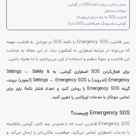
سخن پایانی درباره دکمه SOS در گوشی
سوالات متداول
قابلیت SOS به چه دردی می‌خوره؟
گوشی سامسونگ هم قابلیت SOS داره؟
پس قابلیت Emergency SOS یا دکمه SOS در موبایل یه قابلیت مهمه
که می‌تونه در شرایط اضطراری به کمکمون بیاد. در این مقاله به شناخت
این قابلیت و نحوۀ تنظیم و استفاده از اون می‌پردازیم. با ما همراه باشین.
برای فعال‌کردن SOS اضطراری گوشی، به Settings ← Safety &
Emergency (اندروید) یا Settings ← Emergency SOS (آیفون) بروید،
گزینه Emergency SOS را روشن کنید و تعداد فشار دکمهٔ پاور برای
تماس خودکار با خدمات اورژانس را تعیین کنید.
Emergency SOS چیست؟
Emergency SOS قابلیتی است که با فشردن چند کلید، گوشی بلافاصله
با خدمات اضطراری تماس می‌گیرد، موقعیت مکانی‌تان را ارسال می‌کند و