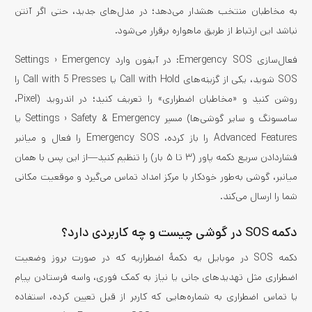
به مخاطبان منتخب هشدار می‌دهد؛ در مدل‌های جدید، حتی اگر آنتن
نباشد این ارتباط از طریق ماهواره برقرار می‌شود.
فعال‌سازی Emergency SOS: در آیفون وارد Settings › Emergency
SOS شوید، یکی از گزینه‌های Call with Hold یا Call with 5 Presses را
روشن کنید و «مخاطبان اضطراری» را تعریف کنید؛ در اندروید (Pixel،
سامسونگ و سایر گوشی‌ها) مسیر Settings › Safety & Emergency یا
Advanced Features را باز کرده، Emergency SOS را فعال و میانبر
فشاردادن سریع دکمه پاور (۳ تا ۵ بار) را تنظیم کنید—از این پس با همان
میانبر، گوشی به‌طور خودکار با مرکز امداد تماس می‌گیرد و موقعیت مکانی
شما را ارسال می‌کند.
دکمه SOS در گوشی چیست و چه کاربردی دارد؟
دکمه SOS در موبایل یه دکمۀ اضطراریه که در صورت بروز وضعیت
اضطراری مثل تهدیدهای جانی یا نیاز به کمک فوری، واسه فرستادن پیام
یا تماس اضطراری به شماره‌هایی که کاربر از قبل تعیین کرده، استفاده