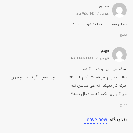
حسین
خرداد 18, 1404 9:53 ق.ظ
خیلی ممنون واقعا به درد میخوره
پاسخ
فهیم
فروردین 17, 1403 11:56 ق.ظ
سلام من این رو فعال کردم
حالا میخوام غیر فعالش کنم الان on. هست ولی هرچی گزینه خاموش رو
میزنم کار نمیکنه که غیر فعالش کنم
چی کار باید بکنم که غیرفعال بشه؟
پاسخ
6
دیدگاه
.
Leave new