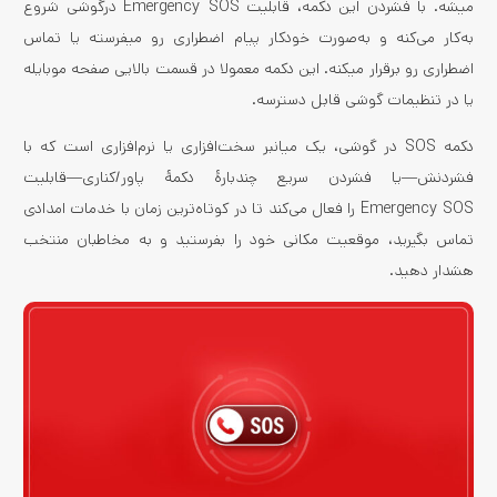
میشه. با فشردن این دکمه، قابلیت Emergency SOS درگوشی شروع
به‌کار می‌کنه و به‌صورت خودکار پیام اضطراری رو میفرسته یا تماس
اضطراری رو برقرار میکنه. این دکمه معمولا در قسمت بالایی صفحه موبایله
یا در تنظیمات گوشی قابل دسترسه.
دکمه SOS در گوشی، یک میانبر سخت‌افزاری یا نرم‌افزاری است که با
فشردنش—یا فشردن سریع چندبارهٔ دکمهٔ پاور/کناری—قابلیت
Emergency SOS را فعال می‌کند تا در کوتاه‌ترین زمان با خدمات امدادی
تماس بگیرید، موقعیت مکانی خود را بفرستید و به مخاطبان منتخب
هشدار دهید.