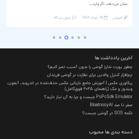
نشان می‌دهد. اگر وارد…
آموزش
18 خرداد 1404
بدون دیدگاه
آخرین یادداشت ها
چطور پورت شارژ گوشی را بدون آسیب تمیز کنیم؟
نرم‌افزار کنترل والدین برای نظارت بر گوشی فرزندان
ریکاوری عکس | آموزش جامع بازیابی عکس حذف‌شده در اندروید، آیفون،
ویندوز و مک (راهنمای ۲۰۲۵ فوق‌کامل)
PsPcSdk Emulator چیست و چرا به آن نیاز دارید؟
صفر تا صد BloatnosyAI
دکمه SOS در گوشی چیست؟
دسته بندی ها محبوب