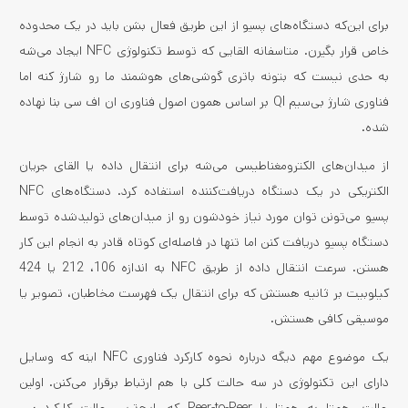
برای این‌که دستگاه‌های پسیو از این طریق فعال بشن باید در یک محدوده
خاص قرار بگیرن. متاسفانه القایی که توسط تکنولوژی NFC ایجاد می‌شه
به حدی نیست که بتونه باتری گوشی‌های هوشمند ما رو شارژ کنه اما
فناوری شارژ بی‌سیم QI بر اساس همون اصول فناوری ان اف سی بنا نهاده
شده.
از میدان‌های الکترومغناطیسی می‌شه برای انتقال داده یا القای جریان
الکتریکی در یک دستگاه دریافت‌کننده استفاده کرد. دستگاه‌های NFC
پسیو می‌تونن توان مورد نیاز خودشون رو از میدان‌های تولیدشده توسط
دستگاه پسیو دریافت کنن اما تنها در فاصله‌ای کوتاه قادر به انجام این کار
هستن. سرعت انتقال داده از طریق NFC به اندازه 106، 212 یا 424
کیلوبیت بر ثانیه هستش که برای انتقال یک فهرست مخاطبان، تصویر یا
موسیقی کافی هستش.
یک موضوع مهم دیگه درباره نحوه کارکرد فناوری NFC اینه که وسایل
دارای این تکنولوژی در سه حالت کلی با هم ارتباط برقرار می‌کنن. اولین