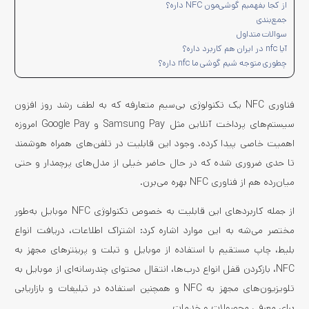
از کجا بفهمیم گوشی‌مون NFC داره؟
جمع‌بندی
سوالات متداول
آیا nfc در ایران هم کاربرد داره؟
چطوری متوجه شیم گوشی ما nfc داره؟
فناوری NFC یک تکنولوژی بی‌سیم متعارفه که به لطف رشد روز افزون
سیستم‌های پرداخت آنلاین مثل Samsung Pay و Google Pay امروزه
اهمیت خاصی پیدا کرده. وجود این قابلیت در تلفن‌های همراه هوشمند
تا حدی ضروری شده که در حال حاضر خیلی از مدل‌های پرچمدار و حتی
میان‌رده هم از فناوری NFC بهره می‌برن.
از جمله کاربردهای این قابلیت به خصوص تکنولوژی NFC موبایل به‌طور
مختصر می‌شه به این موارد اشاره کرد: اشتراک اطلاعات، دریافت انواع
بلیط، چاپ مستقیم با استفاده از موبایل و تبلت و پرینترهای مجهز به
NFC، بازکردن قفل انواع درب‌ها، انتقال محتوای چندرسانه‌ای از موبایل به
تلویزیون‌های مجهز به NFC و همچنین استفاده در تبلیغات و بازاریابی
برای معرفی محصولات و خدمات.