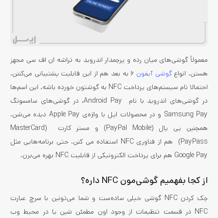
معمولاً گوشی‌های میان رده و پرچمدار اندروید به تراشه ان اف سی مجهز
هستن. انواع
گوشی‌ آیفون
۶ به بعد هم از این قابلیت پشتیبانی می‌کننن.
احتمالا نام سیستم‌های پرداخت NFC به گوشتون خورده باشه. این اسم‌ها
در گوشی‌های اندروید با نام Android Pay، در گوشی‌های سامسونگ
Samsung Pay و در محصولات اپل با واژه‌ی Apple Pay دیده می‌شن.
همچنین پی پال (PayPal Mobile) و مستر کارت (MasterCard
PayPass) هم از فناوری NFC استفاده می کنن. حتی برنامه‌هایی مثل
Google Pay هم برای پرداخت الکترونیکی از قابلیت NFC بهره می‌برن.
از کجا بفهمیم گوشی‌مون NFC داره؟
چک کردن NFC گوشی خیلی ساده‌ست و شما می‌تونین با سرچ عبارت
NFC در قسمت تنظیمات از وجود اون مطمئن شین یا در محیط وب