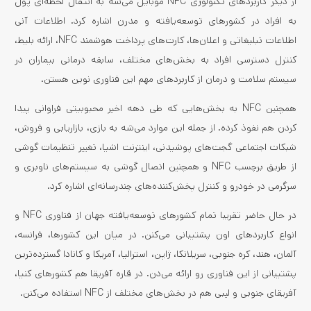
از دیگر کاربردهای تکنولوژی NFC موبایل می‌شه به انتقال لحظه‌ای پول
به افراد در کشورهای توسعه‌یافته و مدرن اشاره کرد. اطلاعات آنی
اطلاعات تبلیغاتی و اعلان‌ها، کارت‌های پرداخت هوشمند NFC، ارائه بلیط،
کنترل دسترسی افراد به بخش‌های مختلف، سابقه درمانی بیماران در
سیستم سلامت و درمان از کاربردهای مهم این فناوری نوین هستن.
همچنین NFC به بخش‌هایی که طی دهه اخیر محبوبیتی فراوانی پیدا
کردن هم نفوذ کرده. از جمله این موارد می‌شه به بازی، بازاریابی و فروش،
شبکات اجتماعی گجت‌های پوشیدنی، اینترنت اشیا، تغییر تنظیمات گوشی
از طریق برچسب NFC و همچنین اتصال گوشی به سیستم‌های ناوبری و
سرگرمی در خودرو و کنترل پخش‌کننده‌های چندرسانه‌ای اشاره کرد.
در حال حاضر تقریبا تمام کشورهای توسعه‌یافته جهان از فناوری NFC و
انواع کاربردهای اون پشتیبانی می‌کنن. در میان این کشورها، فرانسه،
آلمان، هند، کره جنوبی، سریلانکا، ژاپن، استرالیا، آمریکا و کانادا گسترده‌ترین
پشتیبانی از این فناوری رو ارائه می‌دن. در قاره آفریقا هم کشورهای کنیا،
آفریقای جنوبی و لیبی هم در بخش‌های مختلف از NFC استفاده می‌کنن.