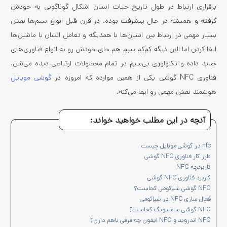
برقراری ارتباط در طول تاریخ حیات انسان اشکال گوناگونی به خودش
گرفته و همیشه در حال پیشرفت بوده. در قرن قبل انواع سیم‌ها نقش
بسیار مهمی در ارتباط بین انسان‌ها با همدیگه و تعامل انسان با ماشین‌ها
ایفا کردن اما الان دیگه کم‌کم سیم هم جای خودش رو به انواع فناوری‌های
جدید داده و تکنولوژی بی‌سیم در تمام محصولات ارتباطی دیده می‌شن.
فناوری NFC گوشی یکی از همین موارده که امروزه در
گوشی‌ موبایل
هوشمند نقش مهمی رو ایفا می‌کنه.
آنچه در این مطلب خواهید خواند:
nfc در گوشی موبایل چیست
طرز کار فناوری NFC گوشی
تاریخچه NFC
کاربرد فناوری NFC گوشی
NFC گوشی شیائومی کجاست؟
فعال سازی NFC در شیائومی
NFC گوشی سامسونگ کجاست؟
NFC اندروید و NFC ایفون چه فرقی باهم دارن؟