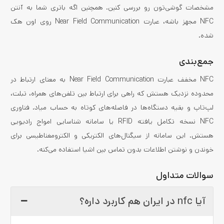
مشخصات گوشی‌تون رو بررسی کنین. همچنین اگه باتری شما به آنتن
NFC مجهز باشه، عبارت Near Field Communication روی اون هک
شده.
جمع‌بندی
NFC مخفف عبارت Near Field Communication به معنای ارتباط در
محدوده نزدیک هستش که راهی برای ارتباط بین تلفن‌های همراه، تبلت،
لپ‌تاپ و بقیه دستگاه‌ها در فاصله‌های کوتاه به حساب میاد. فناوری
NFC نسخه تکامل یافته RFID یا سامانه شناسایی امواج رادیویی
هستش. این سامانه از سیگنال‌های الکتریکی و الکترومغناطیسی برای
خوندن و نوشتن اطلاعات بدون تماس بین اشیا استفاده می‌کنه.
سوالات متداول
آیا nfc در ایران هم کاربرد داره؟