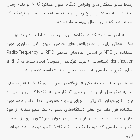
ارتباط سایر سیگنال‌های وایرلس دیگه، اصول عملکرد NFC بر پایه ارسال
اطلاعات با استفاده از امواج رادیویی بنا شده. ارتباطات میدان نزدیک یک
استاندارد دیگه برای انتقال بی‌سیم داده‌ست.
این به این معناست که دستگاه‌ها برای برقراری ارتباط با هم به بهترین
شکل ممکن باید از دستورالعمل‌های خاصی پیروی کنن. فناوری مورد
استفاده در NFC بر اساس ایده‌های قدیمی RFID یا Radio-Frequency
Identification (شناسایی از طریق فرکانس رادیویی) ایجاد شده. در RFID از
القای الکترومغناطیسی به منظور انتقال اطلاعات استفاده می‌شد.
در همین نقطه‌ست که یکی از بزرگترین تفاوت‌های NFC با فناوری‌های
مشابه دیگر مثل بلوتوث و وایفای آشکار می‌شه. NFC گوشی رو می‌شه
برای القای جریان الکتریکی در اجزای پسیو و همچنین تنها انتقال داده مورد
استفاده قرار داد. این یعنی دستگاه‌های پسیو به یک منبع تغذیه از خود
نیازی ندارن و به جای اون می‌تونن توان خودشون رو از میدان
الکترومغناطیسی که توسط یک دستگاه NFC اکتیو تولید شده دریافت
کنن.