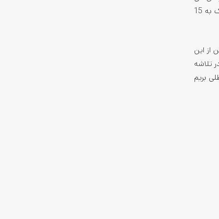
میان‌رده باکیفیت زیادی رو تا به امروز روانه بازار کرده. اگه شما هم جزو اون دسته از افرادی هستین که می‌خواین با پرداخت هزینه نزدیک به 15
 از این
ر تلاشه
لی بریم