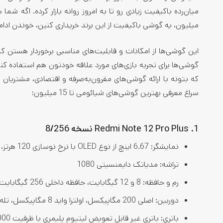
میلیون، یه گوشی باکیفیت از این برند خریداری کنین، خوندن ادام
این گوشی‌ها از امکانات و قابلیت‌های مناسبی برخوردار هستن که
گوشی‌ها برای تجربه بازی‌های مورد علاقه خودتون هم استفاده کن
که بتونه با ارائه گوشی‌ها‌ی مقرون‌به‌صرفه و اقتصادی، مشتری
سراغ معرفی بهترین گوشی‌های شیائومی تا 15 میلیون:
1. Redmi Note 12 Pro Plus نسخه 8/256
نمایشگر: 6.67 اینچ از نوع OLED با نرخ نوسازی 120 هرتز، پشتیبانی از HDR10
تراشه: مدیاتک دایمنسیتی 1080
رم و حافظه: 8 و 12 گیگابایت، حافظه داخلی 256 گیگابایت
دوربین: اصلی 200 مگاپیکسل، اولترا واید 8 مگاپیکسل، تله فوتو 2 مگاپیکسل، دوربین سلفی 16 مگاپیکسل
باتری: باتری غیر قابل تعویض لیتیوم پلیمری با ظرفیت 5000 میلی‌آمپر با شارژ سریع 120 وات