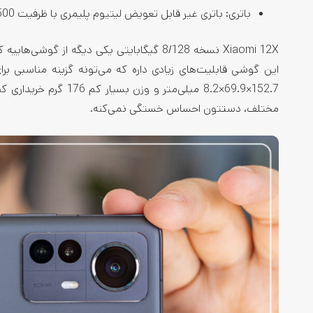
باتری: باتری غیر قابل تعویض لیتیوم پلیمری با ظرفیت 4500 میلی آمپر ساعت با شارژ سریع 67 وات
152.7×69.9×8.2 میلی‌م
مختلف، دستتون احساس خستگی نمی‌کنه.