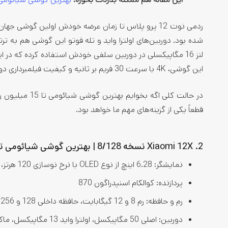
لنز 16 مگاپیکسلی در دوربین سلفی خودش استفاده کرده که در
این گوشی، 4K با سرعت 30 فریم بر ثانیه و کیفیت فیلمبرداری دورین سلفی، 1080 پیکسل با فریم ریت 60 فریم بر ثانیه است.
قطعاً یکی از گزینه‌های مهم ما خواهد بود.
2. Xiaomi 12X نسخه 8/128 | بهترین گوشی شیائومی تا 15 میلیون
نمایشگر: 6.28 اینچ از نوع OLED با نرخ نوسازی 120 هرتز، پشتیبانی از HDR10+ و Dolby vision
پردازنده: کوالکام اسنپدراگون 870
رم و حافظه: رم 8 و 12 گیگابایت، حافظه داخلی 128 و 256 گیگابایت
دوربین: اصلی 50 مگاپیکسل، اولترا واید 13 مگاپیکسل، ماکرو 5 مگاپیکسل، دوربین سلفی 32 مگاپیکسل