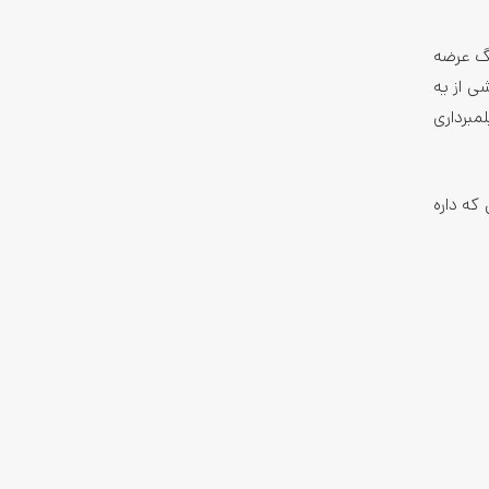
ساخت شرکت سامسونگ عرضه
مچنین این گوشی از یه
مبرداری
Redmi با همه مزایا و معایبی که داره