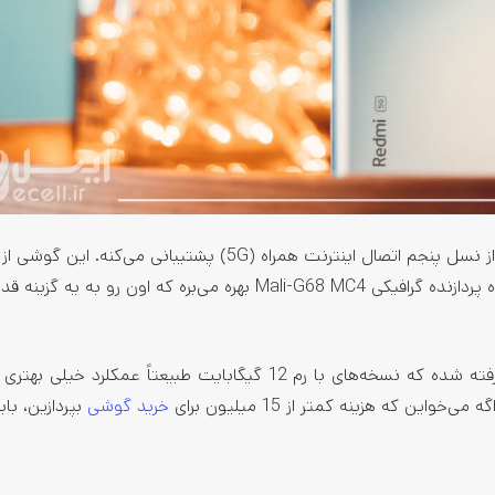
Redmi Note 12 Pro Plus هم مثل همه گوشی‌های این سری از نسل پنجم اتصال اینترنت همراه (5G) پشتیبانی می‌
مرکزی مدیاتک دایمنسیتی 1080 با معماری 6 نانومتری به همراه پردازنده گرافیکی Mali-G68 MC4 بهره می‌بره که اون ر
رم این مدل از گوشی‌های شیائومی 8 و 12 گیگابایت در نظر گرفته شده که نسخه‌های با رم 12 گیگابایت طبیعتاً عمکل
ن که هزینه کمتر از 15 میلیون برای
خرید گوشی
بپردازین، با