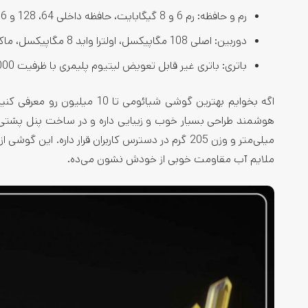
رم و حافظه: رم 6 و 8 گیگابایت، حافظه داخلی 64، 128 و 256 گیگابایت
دوربین: اصلی 108 مگاپیکسل، اولترا واید 8 مگاپیکسل، ماکرو 2 مگاپیکسل/ دوربین سلفی 16 مگاپیکسل
باتری: باتری غیر قابل تعویض لیتیوم پلیمری با ظرفیت 5000 میلی‌آمپر ساعت با شارژ سریع 67 وات
ملایم آب مقاومت خوبی از خودش نشون می‌ده.