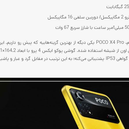
اگه بخوایم بهترین گوشی شیائومی تا 10 میلیون رو معرفی کنیم، POCO X4 Pro یکی دیگه از بهترین گزینه‌هاییه که پیش رو
میلی‌متر و وزن 205 گرم در دسترس کاربران قرار داره. این گوشی از گواهی IP53 پشتیبانی می‌کنه؛ به این ترتیب در مقابل گرد و غ