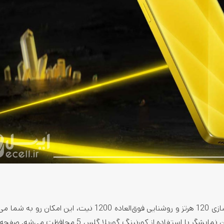
نمایشگر 6.67 اینچی سوپر امولد این گوشی هوشمند با نرخ نوسازی 120 هرتز و روشنایی فوق‌العاده 1200 نیت، این
اون برای کارهای مختلف و در مکان‌های متنوعی استفاده کنین. این نمایشگر با استفاده از کورنینگ گوریل