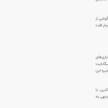
 که در این گوشی از
 دچار افت
فیکی بازی‌های
Adr گذاشته شده. شما می‌تونین گوشی پوکو X4 پرو رو در نسخه‌های رم 6 و 8 با حافظه 64، 128 و 256 گیگابایت
ای ذخیره این
نین. با
کیفیت جالب توجهی به