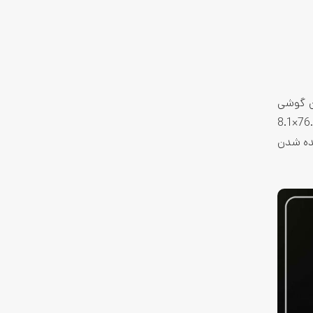
 داریم. این گوشی
هوشمند طراحی بسیار خوب و زیبایی داره و در ساخت پنل پشتی اون از شیشه استفاده شده. گوشی پوکو ایکس 4 پرو با ابعاد 164.2×76.1×8.1
بار و پاشیده شدن