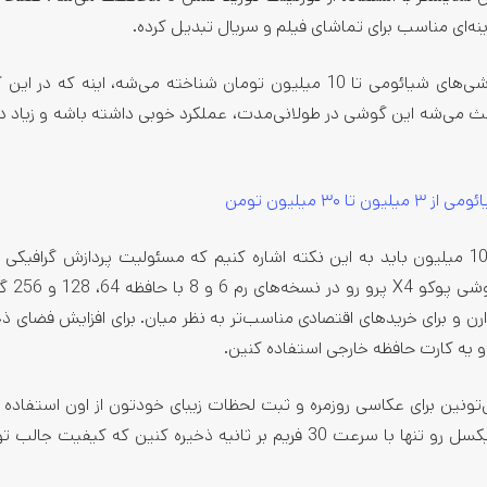
از دلایل دیگه‌ای که POCO X4 Pro به عنوان یکی از بهترین گوشی‌های شیائومی تا 10 میلیون تومان شناخته می‌شه، اینه
تفاده شده؛ این مسئله باعث می‌شه این گوشی در طولانی‌مدت، عملکرد خوبی داشته باشه و زیاد
تا ۳۰ میلیون تومن
در معرفی POCO X4 Pro به عنوان بهترین گوشی شیائومی تا 10 میلیون باید به این نکته اشاره کنیم که مسئولیت پردازش گرا
ویدیویی بر عهده eno 619
 نسخه‌های 6 گیگابایتی قیمتی زیر 10 میلیون دارن و برای خریدهای اقتصادی مناسب‌تر به نظر میان. برای افزایش فض
و یه کارت حافظه خارجی استفاده کنین.
نین برای عکاسی روزمره و ثبت لحظات زیبای خودتون از اون استفاده ک
این حال، با استفاده از این دوربین می‌تونین ویدیوهای 1080 پیکسل رو تنها با سرعت 30 فریم بر ثانیه ذخیره کنین که 