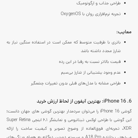
طراحی جذاب و ارگونومیک
تجربه نرم‌افزاری روان با OxygenOS
معایب:
باتری با ظرفیت متوسط که ممکن است در استفاده سنگین نیاز به
شارژ مجدد داشته باشد
قیمت بالاتر نسبت به رقبا در این رده
عدم وجود پشتیبانی از شارژ بی‌سیم
طراحی مشابه با مدل‌های قبلی بدون تغییرات چشمگیر
6. iPhone 16: بهترین آیفون از لحاظ ارزش خرید
گوشی iPhone 16 را می‌توان سردمدار بهترین گوشی های جهان دانست؛
این گوشی با طراحی لوکس تیتانیومی و نمایشگر ۶.۱ اینچی Super Retina
XDR، تجربه‌ای فوق‌العاده از وضوح تصویر و کیفیت ساخت را ارائه
می‌دهد. پردازنده A18 Pro و سیستم دوربین دوگانه به همراه ویژگی‌های