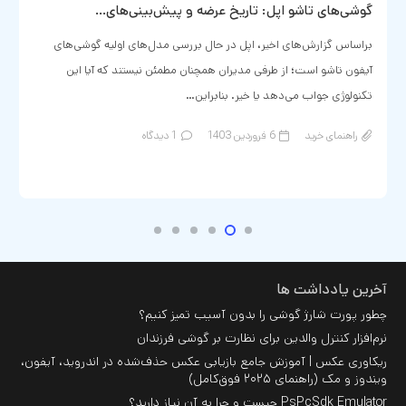
گوشی‌های تاشو اپل: تاریخ عرضه و پیش‌بینی‌های…
براساس گزارش‌های اخیر، اپل در حال بررسی مدل‌های اولیه گوشی‌های
آیفون تاشو است؛ از طرفی مدیران همچنان مطمئن نیستند که آیا این
تکنولوژی جواب می‌دهد یا خیر. بنابراین…
راهنمای خرید
6 فروردین 1403
1
دیدگاه
آخرین یادداشت ها
چطور پورت شارژ گوشی را بدون آسیب تمیز کنیم؟
نرم‌افزار کنترل والدین برای نظارت بر گوشی فرزندان
ریکاوری عکس | آموزش جامع بازیابی عکس حذف‌شده در اندروید، آیفون،
ویندوز و مک (راهنمای ۲۰۲۵ فوق‌کامل)
PsPcSdk Emulator چیست و چرا به آن نیاز دارید؟