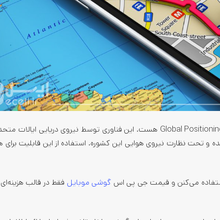
برای تعریف gps اول بهتره بگم که GPS مخفف کلمه Global Positioning System هست. این فناوری توسط نیروی دریایی ای
ه و تحت نظارت نیروی هوایی این کشوره. استفاده از این قابلیت برای ه
گوشی موبایل
فقط در قالب هزینه‌ای