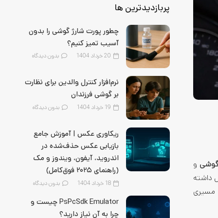
پربازدیدترین ها
چطور پورت شارژ گوشی را بدون
آسیب تمیز کنیم؟
20 خرداد 1404
بدون دیدگاه
نرم‌افزار کنترل والدین برای نظارت
بر گوشی فرزندان
19 خرداد 1404
بدون دیدگاه
ریکاوری عکس | آموزش جامع
بازیابی عکس حذف‌شده در
اندروید، آیفون، ویندوز و مک
و
(راهنمای ۲۰۲۵ فوق‌کامل)
ل داشته
18 خرداد 1404
بدون دیدگاه
ه مسیری
PsPcSdk Emulator چیست و
چرا به آن نیاز دارید؟