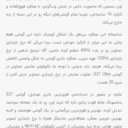
اون بسنجین که به‌صورت خاص در بخش وب‌گردی، با عملکرد فوق‌العاده و
کارکرد 16 ساعته‌ش، تقریبا تمام گوشی‌های دیگه رو در این زمینه از رده
خارج می‌کنه.
متاسفانه این عملکرد بی‌نظیر یک اشکال کوچیک داره؛ این گوشی فقط
زمانی به این میزان از کارکرد خودش دست پیدا می‌کن که نرخ بازسازی
تصاویر رو بر عدد 60Hz تنظیم کرده باشین. اگه ترجیح بدهین از نرخ
بازسازی 120Hz بهره ببرین، عملکرد باتری گوشی به شکل واضحی کاهش
پیدا می‌کنه. هرچند باید بدونین با توجه به تکنولوژی نمایش تصاویر در
گوشی S21 Ultra، تفاوت نمایش در نرخ بازسازی تصاویر خیلی کمتر از
سری 20 هست.
علاوه بر حضور در دسته‌بندی قوی‌ترین باتری موبایل، گوشی S21
سامسونگ نقاط قوت زیادی داره که خرید اون رو به یک معامله سودمند
تبدیل کرده. بهترین و قوی‌ترین بزرگنمایی در یک گوشی هوشمند و البته
بهترین دوربین ممکن، شفاف‌ترین نمایشگر همراه با نرخ بازسازی تصویر
متغیر، طراحی بدنه زیبا، پشتیبانی از آخرین تکنولوژی Wi-Fi 6E و پشتیبانی