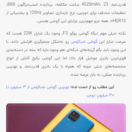
قدرت‌مند 4520mAh، 23 ساعت مکالمه، پردازنده اسنپ‌دراگون 888،
تنظیمات مختلف برای دوربین، نرخ بازسازی تصاویر 120Hz و پشتیبانی از
HDR10+، همه جزو مهم‌ترین مزایای این گوشی هستن.
نکته خیلی مهم دیگه گوشی پوکو F3، وجود یک شارژر 22W هست که
سرعت شارژ این
گوشی شیائومی
رو به‌شکل چشم‌گیری افزایش داده. با
این وجود باید بگم گزینه‌های دیگه‌ای هم وجود داره که بشه در دسته‌بندی
قوی‌ترین باتری موبایل قرار داد؛ اما این گوشی پکیج کاملی از انواع
مشخصه‌های خیلی خوبه که همراه با یک باتری قدرت‌مند و بهترین
پردازنده ممکن، به بازار عرضه شده.
این مطلب رو از دست نده:
بهترین گوشی شیائومی از ۳ میلیون تا
۳۰ میلیون تومن