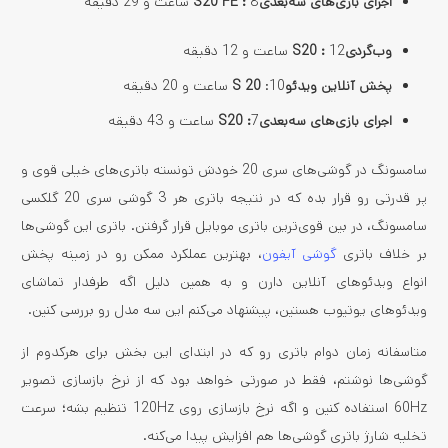
اجرای بازی‌های سه‌بعدی
8 ساعت و 29 دقیقه
:
S20 FE
وب‌گردی
12 ساعت و 12 دقیقه
:
S20
پخش آنلاین ویدئو
:10 ساعت و 20 دقیقه
S 20
اجرای بازی‌های سه‌بعدی
7 ساعت و 43 دقیقه
:
S20
سامسونگ در گوشی‌های سری 20 خودش تونسته باتری‌های خیلی قوی و
پر قدرتی رو قرار بده که در نتیجه باتری هر 3 گوشی سری 20 گلکسی
سامسونگ، در بین قوی‌ترین باتری موبایل قرار گرفتن. باتری این گوشی‌ها
بر خلاف باتری
گوشی‌ آیفون
، بهترین عملکرد ممکن رو در زمینه پخش
انواع ویدئوهای آنلاین دارن و به همین دلیل اگه طرفدار تماشای
ویدئوهای یوتیوب هستین، پیشنهاد می‌کنم این سه مدل رو بررسی کنین.
متاسفانه زمان دوام باتری رو که در ابتدای این بخش برای هرکدوم از
گوشی‌ها نوشتم، فقط در صورتی خواهد بود که از نرخ بازسازی تصویر
60Hz استفاده کنین و اگه نرخ بازسازی روی 120Hz تنظیم بشه؛ سرعت
تخلیه شارژ باتری گوشی‌ها هم افزایش پیدا می‌کنه.