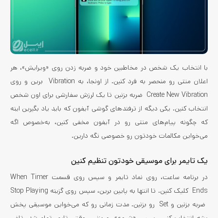
با انتخاب یک شخص در مخاطبین خود و ضربه زدن روی «ویرایش»، هر
اعلان متنی رو منحصر به فرد کنین. از اونجا، به Vibration برین و روی
Create New Vibration ضربه بزنین تا یک لرزش سفارشی برای اون شخص
انتخاب کنین. یکی دیگه از ترفندهای گوشی آیفون که باید یاد بگیرین اینه
که چگونه پیام‌های متنی رو در آیفون مخفی کنین، به‌خصوص اگه
می‌خواین مکالمات خودتون رو خصوصی نگه دارین.
یک تایمر برای موسیقی خودتون تنظیم کنین
در برنامه ساعت، روی نماد تایمر و سپس روی قسمت When Timer
Ends کلیک کنین. تا انتها به پایین برین، سپس روی گزینه Stop Playing
ضربه بزنین و Set رو بزنین. مدت زمانی رو که می‌خواین موسیقی پخش
بشه انتخاب کنین، سپس «شروع» رو بزنین. وقتی تایمر تمام شد، تلفن