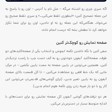
اگه سیری چیزی رو اشتباه می‌گه – مثل نام یا آدرس – اون رو با پاسخ به
این جمله تصحیح کنین: «اینطوری تلفظ نمی‌کنی…» و سیری تلفظ صحیح رو
می‌خواد. هنگامی‌که این جمله رو به او دادین، اون رو برای شما تکرار
خواهد کرد تا مطمئن بشه که درست انجام داده.
صفحه نمایش رو کوچک‌تر کنین
سعی کنین با نگه داشتن دکمه ایموجی و انتخاب یکی از صفحه‌کلیدهای دو
طرف، صفحه‌کلید آیفون خودتون رو به کف دست چپ یا راست نزدیک‌تر
کنین. همچنین می‌تونین در پایین صفحه به سمت پایین بکشین – در مرکز،
جایی که یک خط افقی رو مشاهده می‌کنین – تا کل قسمت بالای صفحه
آیفون رو به پایین تغییر بدین. (برای گوشی‌های قدیمی‌تر، می‌تونین این
کار رو با دو بار ضربه زدن روی دکمه هوم انجام بدین.)
هر دو ترفندهای گوشی آیفون کل صفحه نمایش رو برای دست‌های با
اندازه متوسط ​​بسیار در دسترس‌تر می‌کنن.