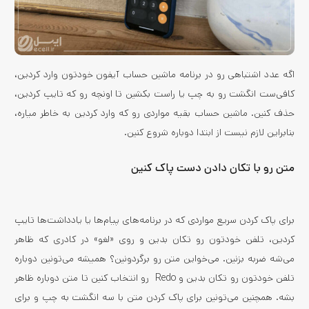
اگه عدد اشتباهی رو در برنامه ماشین حساب آیفون خودتون وارد کردین،
کافی‌ست انگشت رو به چپ یا راست بکشین تا اونچه رو که تایپ کردین،
حذف کنین. ماشین حساب بقیه مواردی رو که وارد کردین به خاطر میاره،
بنابراین لازم نیست از ابتدا دوباره شروع کنین.
متن رو با تکان دادن دست پاک کنین
برای پاک کردن سریع مواردی که در برنامه‌های پیام‌ها یا یادداشت‌ها تایپ
کردین، تلفن خودتون رو تکان بدین و روی «لغو» در کادری که ظاهر
می‌شه ضربه بزنین. می‌خواین متن رو برگردونین؟ همیشه می‌تونین دوباره
تلفن خودتون رو تکان بدین و Redo رو انتخاب کنین تا متن دوباره ظاهر
بشه. همچنین می‌تونین برای پاک کردن متن با سه انگشت به چپ و برای