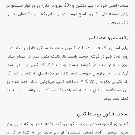
صفحه اصلی خود به چپ بکشین و «20 یورو به دلار» رو در نوار جستجو در
بالای صفحه تایپ کنین. پاسخ درست در زیر جایی که تایپ کرده‌این نشان
داده می‌شه.
یک سند رو امضا کنین
برای امضای یک فایل PDF در آیفون خود، به سادگی فایل رو دانلود و
روی نماد قلم در گوشه سمت راست بالا کلیک کنین. پس از امضای سند،
روی «انجام شد» در گوشه سمت چپ بالا کلیک کنین و تلفن شما
گزینه‌هایی برای ارسال پیوست امضا شده در یک ایمیل به شما می‌ده. اگه
یاد بگیرین چگونه از AirDrop استفاده کنین، می‌تونین اسناد امضا شده رو
بین دستگاه‌های اپل خود به اشتراک بگذارین که این واقعاً می‌تونه به
کمک شما بیاد.
صاحب آیفون رو پیدا کنین
اگه روزی آیفون شخصی رو پیدا کردین، فقط دکمه هوم رو نگه دارین و از
سیری بپرسین: “این گوشی کیست؟” او نام مالک رو به شما می‌گه تا