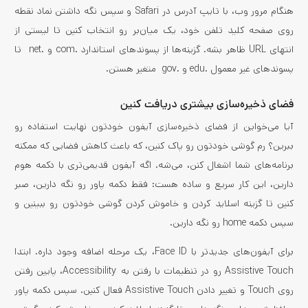
هنگام مرور وب، با تایپ آدرس در Safari و سپس نگه داشتن نماد نقطه
روی صفحه کلید تلفن خود، یک میان‌بر رو انتخاب کنین تا لیستی از
انتهای URL ظاهر بشه. گزینه‌ها از پسوندهای استاندارد .com و .net تا
پسوندهای غیر معمول .edu و .gov متغیر هستن.
فضای ذخیره‌سازی بیشتری دریافت کنین
آیا می‌خواین از فضای ذخیره‌سازی آیفون خودتون نهایت استفاده رو
ببرین؟ رم گوشی خودتون رو پاک کنین، که باعث کاهش فضایی که ممکنه
برنامه‌های شما اشغال کنن، می‌شه. اگه آیفون قدیمی‌تری با دکمه هوم
دارین، این کار سریع و ساده هست: فقط دکمه پاور رو نگه دارین، صبر
کنین تا گزینه اسلاید کردن و خاموش کردن گوشی خودتون رو ببینین و
سپس دکمه home رو نگه دارین.
برای آیفون‌های جدیدتر با Face ID، یک مرحله اضافه وجود داره. ابتدا
Assistive Touch رو در تنظیمات با رفتن به Accessibility، پایین رفتن
روی Touch و تغییر دادن Assistive Touch فعال کنین. سپس دکمه پاور