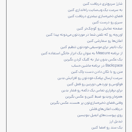
شارژ سریع‌تری دریافت کنین
به سرعت یک وب‌سایت راه‌اندازی کنین
فضای ذخیره‌سازی بیشتری دریافت کنین
سیری رو درست کنین
صفحه نمایش رو کوچک‌تر کنین
اون‌چه رو که تلفن شما در موردتون می‌دونه پیدا کنین
اعلان‌ها رو سفارشی کنین
یک تایمر برای موسیقی خودتون تنظیم کنین
از برنامه Measure به عنوان یک ابزار خانگی استفاده کنین
یک عکس بدون نیاز به کلیک کردن بگیرین
Backspace در برنامه ماشین حساب
متن رو با تکان دادن دست پاک کنین
سرعت ارسال پیامک خودتون رو افزایش بدین
فوکوس و نوردهی دوربین رو قفل کنین
برای برقراری تماس یک دکمه رو فشار بدین
همزمان ویدیو ضبط کنین و عکس بگیرین
وقتی فضای ذخیره‌سازی‌تون پر هست، عکس بگیرین
دریافت اعلان‌های فلش
روی پیوست‌های ایمیل بنویسین
تبدیل ارز
یک سند رو امضا کنین