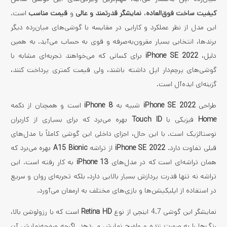
کیفیت ساخت فوق‌العاده
،
نمایشگر قدرتمند و عالی
و
قیمت مناسب
است.
این مدل از نظر عملکرد و کارایی در مقایسه با گوشی‌های میان‌رده دیگر
برندها، انتخابی بسیار مقرون‌به‌صرفه و قوی به حساب می‌آید. به همین
دلیل،
iPhone SE 2022
برای کسانی که می‌خواهند تجربه‌ای مشابه با
گوشی‌های پرچم‌دار اپل داشته باشند، ولی قیمت کمتری پرداخت کنند،
گزینه‌ای ایده‌آل است.
طراحی
iPhone SE 2022
شبیه به
iPhone 8
است و همچنان از دکمه
Home
فیزیکی با
Touch ID
بهره می‌برد که برای بسیاری از کاربران
نوستالژیک است. با این حال، اجزای داخلی این گوشی کاملاً با مدل‌های
قبلی تفاوت دارد.
iPhone SE 2022
از تراشه
A15 Bionic
بهره می‌برد که
همان تراشه‌ای است که در مدل‌های
iPhone 13
به کار رفته است. این
تراشه نه تنها قدرت پردازش بسیار بالایی دارد، بلکه تجربه‌ای روان و سریع
در استفاده از اپلیکیشن‌ها و بازی‌های مختلف به ارمغان می‌آورد.
نمایشگر این گوشی 4.7 اینچی از نوع
Retina HD
است که با رزولوشن بالا،
رنگ‌ها را به صورت زنده و واضح نمایش می‌دهد. اگرچه صفحه‌نمایش آن