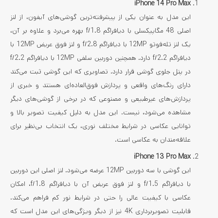
iPhone 14 Pro Max
این مدل به عنوان یکی از پیشرفته‌ترین گوشی‌های آیفون، از لنز
اصلی 48 مگاپیکسلی با دیافراگم f/1.8 بهره می‌برد و علاوه بر آن،
یک لنز تله‌فوتو 12MP با دیافراگم f/2.8 و لنز فوق عریض 12MP با
دیافراگم f/2.2 دارد. همچنین دوربین سلفی 12MP با دیافراگم f/2.2
در پنل جلوی گوشی قرار دارد. تصاویری که این گوشی ثبت می‌کند
دارای رنگ‌های واقعی و پردازش فوق‌العاده‌ای هستند و خبری از
پردازش‌های غیرطبیعی و مصنوعی که در برخی از گوشی‌های دیگر
مشاهده می‌شود، نیست. این مدل به دلیل کیفیت تصویر بالا و
توانایی عکاسی در شرایط مختلف نوری، یک انتخاب بی‌نظیر برای
علاقه‌مندان به عکاسی است.
iPhone 13 Pro Max
این گوشی با سه دوربین 12MP عرضه می‌شود. لنز اصلی این دوربین
با دیافراگم f/1.5 و لنز فوق عریض آن با دیافراگم f/1.8، امکان
عکاسی با کیفیت عالی را حتی در شرایط نور کم فراهم می‌کند.
قابلیت تصویربرداری 4K نیز از دیگر ویژگی‌های این مدل است که