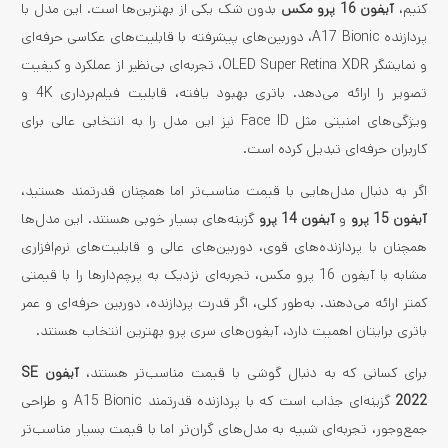
کنیم،
آیفون 16 پرو مکس
بدون شک یکی از بهترین‌ها است. این مدل با
پردازنده A17 Bionic، دوربین‌های پیشرفته با قابلیت‌های عکاسی حرفه‌ای
و نمایشگر OLED Super Retina XDR، تجربه‌ای بی‌نظیر از عملکرد و کیفیت
تصویر را ارائه می‌دهد. باتری بهبود یافته، قابلیت فیلم‌برداری 4K و
ویژگی‌های امنیتی مثل Face ID نیز این مدل را به انتخابی عالی برای
کاربران حرفه‌ای تبدیل کرده است.
اگر به دنبال مدل‌هایی با قیمت مناسب‌تر اما همچنان قدرتمند هستید،
آیفون 15 پرو
و
آیفون 14 پرو
گزینه‌های بسیار خوبی هستند. این مدل‌ها
همچنان با پردازنده‌های قوی، دوربین‌های عالی و قابلیت‌های نرم‌افزاری
مشابه با آیفون 16 پرو مکس، تجربه‌ای نزدیک به پرچم‌دارها را با قیمتی
کمتر ارائه می‌دهند. به‌طور کلی، اگر قدرت پردازنده، دوربین حرفه‌ای و عمر
باتری برایتان اهمیت دارد، آیفون‌های سری پرو بهترین انتخاب هستند.
برای کسانی که به دنبال گوشی با قیمت مناسب‌تر هستند،
آیفون SE
2022
گزینه‌ای جذاب است که با پردازنده قدرتمند A15 Bionic و طراحی
جمع‌وجور، تجربه‌ای شبیه به مدل‌های گران‌تر اما با قیمت بسیار مناسب‌تر