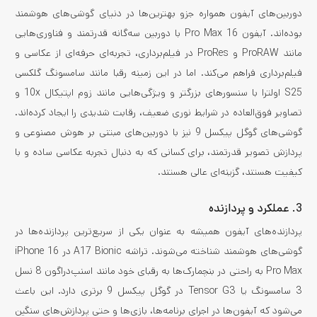
دوربین‌های آیفون همواره جزو بهترین‌ها در دنیای گوشی‌های هوشمند
بوده‌اند. آیفون 16 Pro Max با دوربین سه‌گانه قدرتمند و فناوری‌هایی
مانند ProRAW و ProRes در فیلم‌برداری، تجربه‌ای حرفه‌ای از عکاسی و
فیلم‌برداری فراهم می‌کند. اما در این زمینه رقبا مانند سامسونگ گلکسی
S25 اولترا با سنسورهای بزرگتر و ویژگی‌هایی مانند زوم اپتیکال 10x و
تصاویر فوق‌العاده در شرایط نوری ضعیف، رقابت شدیدی را ایجاد کرده‌اند.
گوشی‌های گوگل پیکسل 9 نیز با دوربین‌های مبتنی بر هوش مصنوعی و
پردازش تصویر قدرتمند، برای کسانی که به دنبال تجربه عکاسی ساده و با
کیفیت هستند، گزینه‌ای عالی هستند.
3.
عملکرد و پردازنده
پردازنده‌های آیفون همیشه به عنوان یکی از سریع‌ترین پردازنده‌ها در
گوشی‌های هوشمند شناخته می‌شوند. تراشه A17 Bionic در iPhone 16
Pro Max به راحتی در بنچمارک‌ها به رقبای خود مانند اسنپ‌دراگون 8 نسل
3 سامسونگ یا Tensor G3 در گوگل پیکسل 9 برتری دارد. این باعث
می‌شود که آیفون‌ها در اجرای برنامه‌ها، بازی‌ها و حتی پردازش‌های سنگین