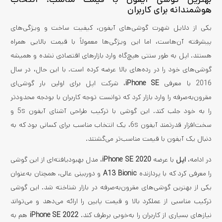
هوشمندانه برای کاربران
یکی از دلایل شهرت گوشی‌های آیفون، کیفیت ساخت و ویژگی‌های
پیشرفته آن‌هاست، اما این ویژگی‌ها معمولاً با قیمت بالایی همراه
هستند. اپل به طور سنتی هیچ‌گاه وارد بازارهای اقتصادی نشده و همیشه
گوشی‌های خود را در رده‌های بالا عرضه کرده است. با این حال، در سال
2016 با معرفی
iPhone SE
، شرکت اپل برای اولین بار گوشی‌ای
مقرون‌به‌صرفه را وارد بازار کرد که توانست توجه کاربران با بودجه محدودتر
را به خود جلب کند. این گوشی با ترکیب طراحی آشنای آیفون 5s و
سخت‌افزار قدرتمند آیفون 6s، یک انتخاب مناسب برای کسانی بود که به
دنبال یک آیفون با قیمت مناسب‌تر می‌گشتند.
در ادامه،
اپل
با عرضه
iPhone SE 2020
، مدل بهبودیافته‌ای از این گوشی
را معرفی کرد که با پردازنده
A13 Bionic
و دوربینی عالی، همچنان به‌عنوان
یکی از بهترین گوشی‌های مقرون‌به‌صرفه در بازار شناخته شد. این گوشی
ترکیب مناسبی از عملکرد بالا و قیمت پایین را ارائه می‌دهد و می‌تواند
نیازهای بسیاری از کاربران را به‌خوبی برطرف کند.
iPhone SE 2022
هم به