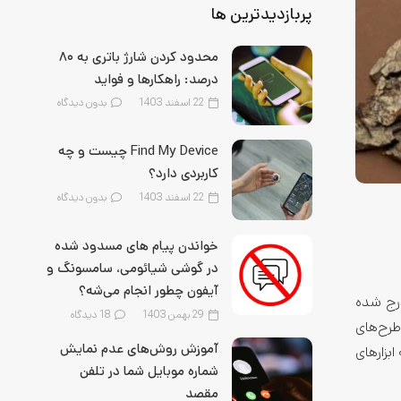
پربازدیدترین ها
محدود کردن شارژ باتری به ۸۰
درصد: راهکارها و فواید
22 اسفند 1403
بدون دیدگاه
Find My Device چیست و چه
کاربردی دارد؟
22 اسفند 1403
بدون دیدگاه
خواندن پیام های مسدود شده
در گوشی شیائومی، سامسونگ و
آیفون چطور انجام می‌شه؟
درج شده
29 بهمن 1403
18
دیدگاه
طرح‌های
آموزش روش‌های عدم نمایش
بزارهای
شماره موبایل شما در تلفن
مقصد