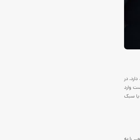
ارد. در
ست وارد
 یا سبک
… را به