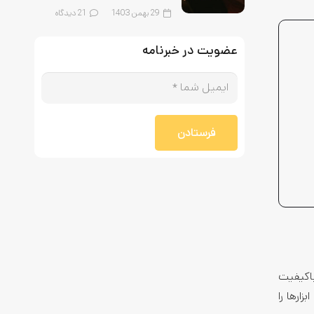
29 بهمن 1403
21
دیدگاه
عضویت در خبرنامه
فرستادن
باکیفیت
ارها را