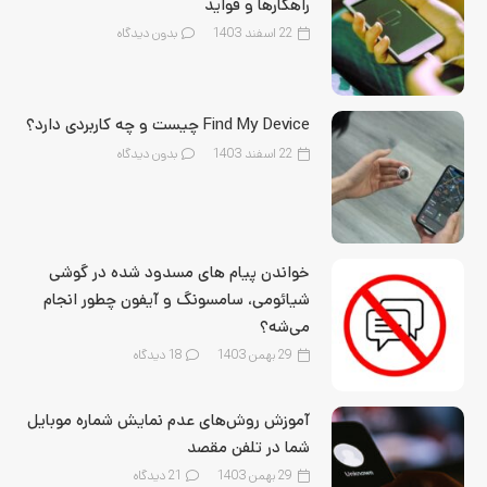
راهکارها و فواید
22 اسفند 1403
بدون دیدگاه
Find My Device چیست و چه کاربردی دارد؟
22 اسفند 1403
بدون دیدگاه
خواندن پیام های مسدود شده در گوشی
شیائومی، سامسونگ و آیفون چطور انجام
می‌شه؟
29 بهمن 1403
18
دیدگاه
آموزش روش‌های عدم نمایش شماره موبایل
شما در تلفن مقصد
29 بهمن 1403
21
دیدگاه