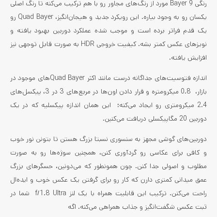
رنگی Bayer 9 مورد از رنگ‌های مجاور رو با هم ترکیب می‌کنه تا رنگ اصلی
یکسان رو به وجود بیاره. این رویکرد جدید و هیجان‌انگیز، Quad Bayer رو
یک قدم فراتر برده است و موجب شده عملکرد دوربین بهبود یافته و
نویزهای عکس کمتر بشه. کیفیت خروجی HDR به صورت قابل توجهی نیز
افزایش یافته‌.
اندازه فتوسیت‌های جداگانه درست مانند اکثر Quad Bayer‌های موجود در
بازار، 0.8 میکرومتره و قرار دادن اون‌ها در مربع‌های 3 در 3، پیکسل‌های
2.4 میکرومتری رو ایجاد می‌کنه؛ این همان اندازه پیکسلیه که در یک
دوربین 20 مگاپیکسلی دریافت می‌کنین.
دوربین‌های گوشی مجهز به سنسوری نسبتا بزرگ هستن تا بتونن نور خوب
و کافی برای عکاسی رو گردآوری کنن، همچنین سوژه‌ها رو به صورت
مطلوب و اصولی جدا کنن. چون همونطور که می‌دونین، حسگرهای بزرگ
عمق میدانی کمتری دارن که کار رو برای گرفتن یک عکس خوب و ایده‌ال
راحت می‌کنن. ترکیب این قابلیت همراه با یک لنز f/1.8 Ultra شما در
ثبت عکسی شگفت‌انگیز و جذاب همراهی می‌کنه. اگه