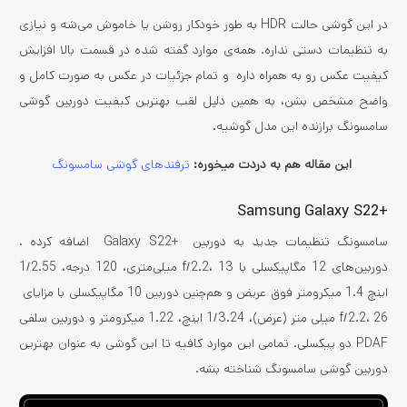
در این گوشی حالت HDR به طور خودکار روشن یا خاموش می‌شه و نیازی
به تنظیمات دستی نداره. همه‌ی موارد گفته شده در قسمت بالا افزایش
کیفیت عکس رو به همراه داره و تمام جزئیات در عکس به صورت کامل و
واضح مشخص بشن، به همین دلیل لقب بهترین کیفیت دوربین گوشی
سامسونگ برازنده این مدل گوشیه.
این مقاله هم به دردت میخوره:
ترفند‌های گوشی سامسونگ
+Samsung Galaxy S22
سامسونگ تنظیمات جدید به دوربین +Galaxy S22 اضافه کرده .
دوربین‌های 12 مگاپیکسلی با f/2.2، 13 میلی‌متری، 120 درجه، 1/2.55
اینچ 1.4 میکرومتر فوق عریض و هم‌چنین دوربین 10 مگاپیکسلی با مزایای
f/2.2، 26 میلی متر (عرض)، 1/3.24 اینچ، 1.22 میکرومتر و دوربین سلفی
PDAF دو پیکسلی. تمامی این موارد کافیه تا این گوشی به عنوان بهترین
دوربین گوشی سامسونگ شناخته بشه.