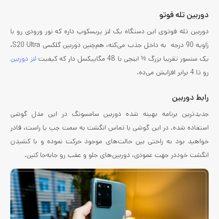
دوربین تله فوتو
دوربین تله فوتوی این دستگاه یک لنز پریسکوپ داره که نور ورودی رو با
زاویه 90 درجه به داخل جذب می‌کنه، هم‌چنین دوربین گلکسی S20 Ultra،
یک سنسور تقریبا بزرگ ½ اینچی با 48 مگاپیکسل دار که کیفیت
لنز دوربین
رو تا 4 برابر افزایش می‌ده.
رابط دوربین
جدیدترین برنامه بهینه شده دوربین سامسونگ در این مدل گوشی
استفاده شده. در این گوشی با تماس انگشت به سمت چپ یا راست، قادر
خواهید بود به راحتی بین حالت‌های موجود حرکت نموده و با کشیدن
انگشت خوددر جهت عمودی، دوربین‌های جلو و عقب رو جابه‌جا کنین.