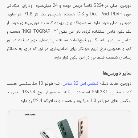
دوربین اصلی در +S22 کاملاً عریض بوده و 24 میلی‌متره ودارای امکاناتی
چون Dual Pixel PDAF و OIS هست، همچنین یک لنز f/1.8 در جلوی
دوربین اصلی خود داره. سامسونگ برای بهبود کیفیت دوربین‌های خود، از
یک پکیج کامل استفاده کرده، نام این پکیج “NIGHTOGRAPHY” هست و
شامل مواردی مانند گلس فوق‌العاده شفاف، پرتره‌های بهبودیافته در نور
کم، و همچنین نرخ فریم خودکار برای فیلم‌برداری در نور کم برای به حداکثر
رساندن کیفیت ضبط نور در این پکیج قرار داره.
سایر دوربین‌ها
دوربین جدید دیگه
گلکسی اس 22 پلاس
، تله فوتو 10 مگاپیکسلی هست
که از سنسور S5K3K1 استفاده می‌کنه. سنسور از نوع 1/3.94 اینچی با
پیکسل های مجزا در 1.0 میکرومتر هست و دیافراگم f/2.4 رو داره.