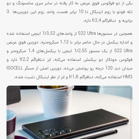
یکی از دو فوکوس فوق عریض به کار رفته در سایر سری سامسونگ و دو
تله فوتو با زوم اپتیکال تا 10 برابر هست. واحد زوم این دوربین‌ها 3
برابریه و دیافراگم f/2.4 داره.
همچنین در سنسورها S22 Ultra از واحدهای 1/3.52 اینچی استفاده شده
و اندازه پیکسل در حال حاضر برابر با 1.12 میکرومتره. دوربین فوق عریض
S22 Ultra از یک سنسور 1/2.55 اینچی با پیکسل‌های 1.4 میکرومتر و
فوکوس خودکار دو پیکسلی استفاده می‌کنه. لنز دیافراگم f/2.2 دارد و
میدان دید 120 درجه رو پوشش می‌ده. دوربین اصلی از حسگر ISOCELL
HM3 استفاده می‌کنه، دیافراگم f/1.8 و لنز از نظر اپتیکال تثبیت شده.