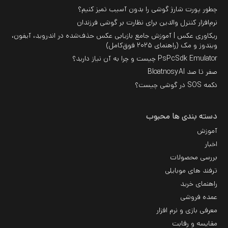
چطور پورت شارژ گوشی را بدون آسیب تمیز کنیم؟
نرم‌افزار کنترل والدین برای نظارت بر گوشی فرزندان
ریکاوری عکس | آموزش جامع بازیابی عکس حذف‌شده در اندروید، آیفون،
ویندوز و مک (راهنمای ۲۰۲۵ فوق‌کامل)
PsPcSdk Emulator چیست و چرا به آن نیاز دارید؟
صفر تا صد BloatnosyAI
دکمه SOS در گوشی چیست؟
دسته بندی ها محبوب
آموزش
اخبار
بررسی محصولات
ترفند های موبایلی
راهنمای خرید
عمده فروشی
معرفی بازی و نرم افزار
مقایسه و رقابت