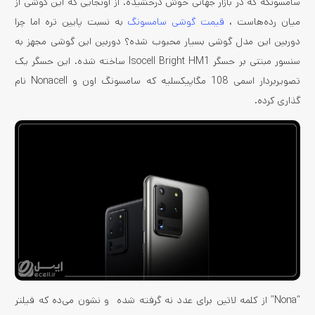
سامسونگه که در بازار جهانی خوش درخشیده. از اونجایی که این گوشی از
میان ‌رده‌هاست ،
قیمت گوشی سامسونگ
به نسبت پایین تره اما چرا
دوربین این مدل گوشی بسیار محبوب شده؟ دوربین این گوشی مجهز به
سنسور مبتنی بر حسگر Isocell Bright HM1 ساخته شده. این حسگر یک
تصویربردار اسمی 108 مگاپیکسلیه که سامسونگ اون و Nonacell نام
گذاری کرده.
“Nona” از کلمه لاتین برای عدد نه گرفته شده و نشون می‌ده که فیلتر