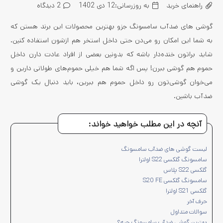
راهنمای خرید
به روزرسانی:
12 دی 1402
2
دیدگاه
گوشی های ضدآب سامسونگ جزو بهترین محصولات این برند هستن که
به شما این امکان رو می‌دن حتی داخل استخر هم ازشون استفاده کنین.
شاید براتون خنده‌دار باشه که بدونین بعضی از افراد عادت دارن داخل
حموم هم گوشی ببرن! پس اگه شما هم خیلی حموم‌های طولانی دارین و
می‌خوان گوشی‌تون رو داخل حموم هم ببرین، باید دنبال یک گوشی
ضدآب باشین.
آنچه در این مطلب خواهید خواند:
لیست گوشی های ضدآب سامسونگ
سامسونگ گلکسی S22 اولترا
گلکسی S22 پلاس
سامسونگ گلکسی S20 FE
گلکسی S21 اولترا
حرف آخر
سوالات متداول
بهترین گوشی ضدآب سامسونگ چیه؟