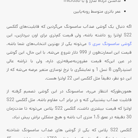
نداشتن درگاه شارژ و یا microSD
عمر باتری متوسط روبه‌پایین
اگه دنبال یک گوشی ضدآب سامسونگ می‌گردین که قابلیت‌های گلکسی
S22 اولترا رو داشته باشه، ولی قیمت کم‌تری برای اون بپردازین، این
گوشی سامسونگ سری s
می‌تونه یکی از بهترین انتخاب‌های شما باشه.
قیمت این اسمارت‌‌فون از 999 دلار شروع می‌شه. با این ‌حال، این گوشی
در عین این‌که قیمت مقرون‌به‌صرفه‌تری داره، ولی با تراشه عالی
اسنپدراگون 8 نسل 1 و نمایشگری با نرخ نوسازی متغیر عرضه می‌شه که از
این دو نظر، دقیقاً مثل گلکسی اس 22 اولترا هست.
همون‌طورکه انتظار می‌ره، سامسونگ در این گوشی تصمیم گرفته از
قابلیت ضدآب پشتیبانی کنه و در برابر آب مقاوم باشه. مثل گلکسی S22
اولترا که قیمت بیشتری داشت، گلکسی S22 پلاس می‌تونه تا مدت‌زمان
30 دقیقه در عمق 1.5 متری آب باشه و هیچ مشکلی براش پیش نیاد.
گلکسی S22 پلاس که یکی از گوشی های ضدآب سامسونگ شناخته