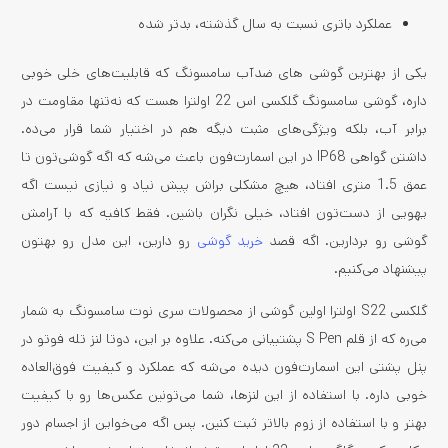
عملکرد باتری نسبت به سال گذشته، بدتر شده
یکی از بهترین گوشی های ضدآب سامسونگ که قابلیت‌های خلی خوبی
داره، گوشی سامسونگ گلکسی اس 22 اولترا هست که نه‌تنها مقاومت در
برابر آب، بلکه ویژگی‌های مثبت دیگه هم در اختیار شما قرار می‌ده.
داشتن گواهی IP68 در این اسمارت‌فون باعث می‌شه که اگه گوشی‌تون تا
عمق 1.5 متری افتاد، هیچ مشکلی براش پیش نیاد و نیازی نیست اگه
یهویی از دست‌تون افتاد، خیلی نگران باشین. فقط کافیه که با آرامش
گوشی رو بردارین. اگه قصد
خرید گوشی
رو دارین، این مدل رو بهتون
پیشنهاد می‌کنیم.
گلکسی S22 اولترا اولین گوشی از محصولات سری نوت سامسونگ به شمار
می‌ره که از قلم S Pen پشتیبانی می‌کنه. علاوه بر این، دوتا لنز تله ‌فوتو در
پنل پشتی این اسمارت‌فون دیده می‌شه که عملکرد و کیفیت فوق‌العاده
خوبی داره. با استفاده از این لنزها، شما می‌تونین عکس‌ها رو با کیفیت
بهتر و با استفاده از زوم بالاتر ثبت کنین. پس اگه می‌خواین از اجسام دور