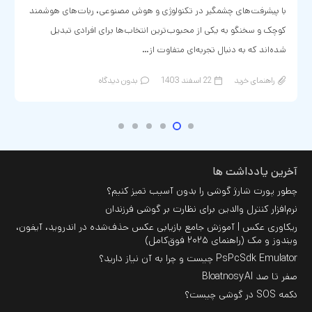
با پیشرفت‌های چشمگیر در تکنولوژی و هوش مصنوعی، ربات‌های هوشمند
کوچک و سخنگو به یکی از محبوب‌ترین انتخاب‌ها برای افرادی تبدیل
شده‌اند که به دنبال تجربه‌ای متفاوت از…
راهنمای خرید
22 اسفند 1403
بدون دیدگاه
آخرین یادداشت ها
چطور پورت شارژ گوشی را بدون آسیب تمیز کنیم؟
نرم‌افزار کنترل والدین برای نظارت بر گوشی فرزندان
ریکاوری عکس | آموزش جامع بازیابی عکس حذف‌شده در اندروید، آیفون،
ویندوز و مک (راهنمای ۲۰۲۵ فوق‌کامل)
PsPcSdk Emulator چیست و چرا به آن نیاز دارید؟
صفر تا صد BloatnosyAI
دکمه SOS در گوشی چیست؟