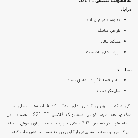
سامسونگ گلکسی S20 FE
مزایا:
مقاومت در برابر آب
طراحی قشنگ
عملکرد عالی
دوربین‌های باکیفیت
معایب:
شارژر فقط 15 واتی داخل جعبه
نمایشگر تخت
یکی دیگه از بهترین گوشی های ضدآب که قابلیت‌های خیلی خوب
دیگه‌ای هم داره، گوشی سامسونگ گلکسی S20 FE هست. این
اسمارت‌فون در دسامبر 2020 معرفی و وارد بازار شد. از اون موقع تا حالا،
این گوشی تونسته درصد زیادی از کاربران رو به سمت خودش جلب کنه.