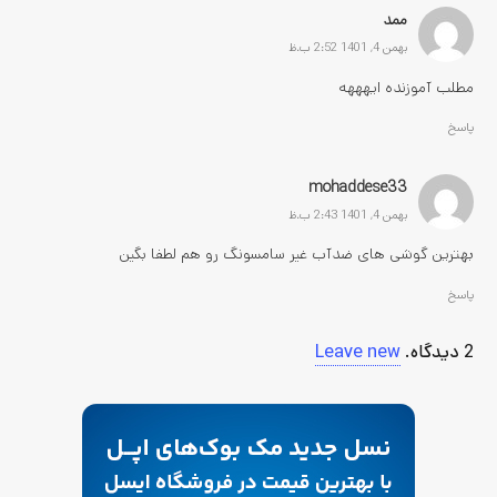
ممد
بهمن 4, 1401 2:52 ب.ظ
مطلب آموزنده ایهههه
پاسخ
mohaddese33
بهمن 4, 1401 2:43 ب.ظ
بهترین گوشی های ضدآب غیر سامسونگ رو هم لطفا بگین
پاسخ
2
دیدگاه
.
Leave new