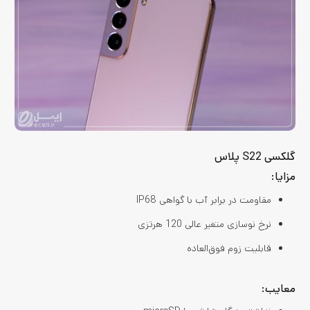
گلکسی S22 پلاس
مزایا:
مقاومت در برابر آب با گواهی IP68
نرخ نوسازی متغیر عالی 120 هرتزی
قابلیت زوم فوق‌العاده
معایب: