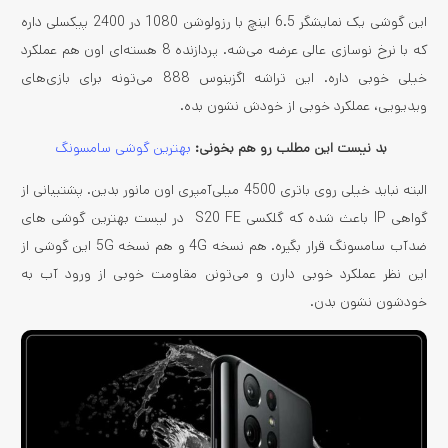
این گوشی یک نمایشگر 6.5 اینچ با رزولوشن 1080 در 2400 پیکسلی داره
که با نرخ نوسازی عالی عرضه می‌شه. پردازنده 8 هسته‌ای اون هم عملکرد
خیلی خوبی داره. این تراشه اگزینوس 888 می‌تونه برای بازی‌های
ویدیویی، عملکرد خوبی از خودش نشون بده.
بد نیست این مطلب رو هم بخونی:
بهترین گوشی‌ سامسونگ
البته نباید خیلی روی باتری 4500 میلی‌آمپری اون مانور بدین. پشتیبانی از
گواهی IP باعث شده که گلکسی S20 FE در لیست بهترین گوشی های
ضدآب سامسونگ قرار بگیره. هم نسخه 4G و هم نسخه 5G این گوشی از
این نظر عملکرد خوبی دارن و می‌تونن مقاومت خوبی از ورود آب به
خودشون نشون بدن.