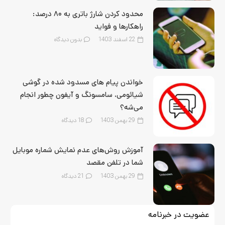
محدود کردن شارژ باتری به ۸۰ درصد:
راهکارها و فواید
22 اسفند 1403
بدون دیدگاه
خواندن پیام های مسدود شده در گوشی
شیائومی، سامسونگ و آیفون چطور انجام
می‌شه؟
29 بهمن 1403
18
دیدگاه
آموزش روش‌های عدم نمایش شماره موبایل
شما در تلفن مقصد
29 بهمن 1403
21
دیدگاه
عضویت در خبرنامه