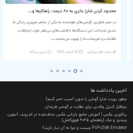
محدود کردن شارژ باتری به ۸۰ درصد: راهکارها و…
در عصر فناوری، گوشی‌های هوشمند به یکی از عناصر ضروری زندگی ما
تبدیل شده‌اند. این دستگاه‌ها با قابلیت‌های بی‌نظیر خود، ارتباطات،
اطلاعات و تفریحات ما را بهبود می‌بخشند.…
ترفند های موبایلی
22 اسفند 1403
بدون دیدگاه
آخرین یادداشت ها
چطور پورت شارژ گوشی را بدون آسیب تمیز کنیم؟
نرم‌افزار کنترل والدین برای نظارت بر گوشی فرزندان
ریکاوری عکس | آموزش جامع بازیابی عکس حذف‌شده در اندروید، آیفون،
ویندوز و مک (راهنمای ۲۰۲۵ فوق‌کامل)
PsPcSdk Emulator چیست و چرا به آن نیاز دارید؟