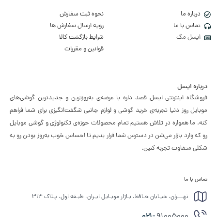
درباره ما
نحوه ثبت سفارش
تماس با ما
رویه ارسال سفارش ها
ایسل مگ
شرایط بازگشت کالا
قوانین و مقررات
درباره ایسل
فروشگاه اینترنتی ایسل قصد داره با عرضه‌ی به‌روزترین و جدیدترین گوشی‌های
موبایل روز دنیا تجربه‌ی خرید گوشی و لوازم جانبی شگفت‌انگیزی برای شما فراهم
کنه. ما همواره در تلاش هستیم تمام محصولات حوزه‌ی تکنولوژی و گوشی موبایل
رو که وارد بازار می‌شن در دسترس شما قرار بدیم تا احساس خوب به‌روز بودن رو به
شکلی متفاوت تجربه کنین.
تماس با ما
تهـــران، خیـابان حـافظ، بـازار موبـایل ایـران، طبـقه اول، پـلاک ۳۱۳
021-
91005000