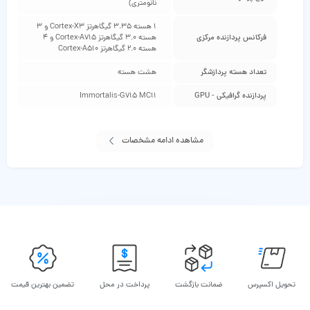
نانومتری)
1 هسته 3.35 گیگاهرتز Cortex-X3 و 3
فرکانس پردازنده مرکزی
هسته 3.0 گیگاهرتز Cortex-A715 و 4
هسته 2.0 گیگاهرتز Cortex-A510
تعداد هسته پردازشگر
هشت هسته
پردازنده گرافیکی - GPU
Immortalis-G715 MC11
مشاهده ادامه مشخصات
تحویل اکسپرس
ضمانت بازگشت
پرداخت در محل
تضمین بهترین قیمت