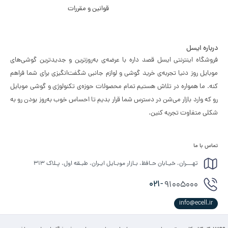
قوانین و مقررات
درباره ایسل
فروشگاه اینترنتی ایسل قصد داره با عرضه‌ی به‌روزترین و جدیدترین گوشی‌های
موبایل روز دنیا تجربه‌ی خرید گوشی و لوازم جانبی شگفت‌انگیزی برای شما فراهم
کنه. ما همواره در تلاش هستیم تمام محصولات حوزه‌ی تکنولوژی و گوشی موبایل
رو که وارد بازار می‌شن در دسترس شما قرار بدیم تا احساس خوب به‌روز بودن رو به
شکلی متفاوت تجربه کنین.
تماس با ما
تهـــران، خیـابان حـافظ، بـازار موبـایل ایـران، طبـقه اول، پـلاک ۳۱۳
021-
91005000
info@ecell.ir