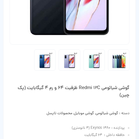
گوشی شیائومی Redmi 12C ظرفیت 64 و رم 4 گیگابایت (پک
چین)
دسته :
گوشی شیائومی
,
گوشی موبایل
,
محصولات تاپسل
پردازنده : Exynos 1480 (4 نانومتری)
حافظه داخلی : 64 گیگابایت