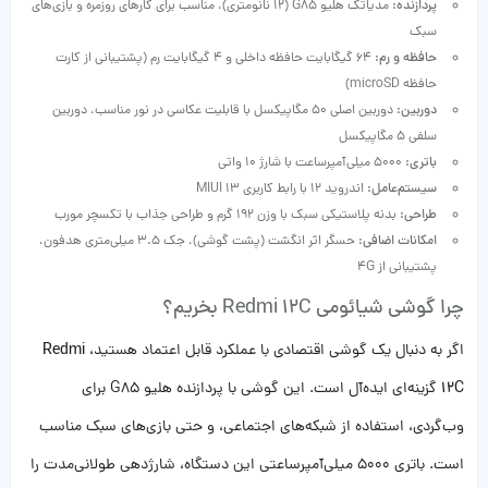
پردازنده:
مدیاتک هلیو G85 (12 نانومتری)، مناسب برای کارهای روزمره و بازی‌های
سبک
حافظه و رم:
64 گیگابایت حافظه داخلی و 4 گیگابایت رم (پشتیبانی از کارت
حافظه microSD)
دوربین:
دوربین اصلی 50 مگاپیکسل با قابلیت عکاسی در نور مناسب، دوربین
سلفی 5 مگاپیکسل
باتری:
5000 میلی‌آمپرساعت با شارژ 10 واتی
سیستم‌عامل:
اندروید 12 با رابط کاربری MIUI 13
طراحی:
بدنه پلاستیکی سبک با وزن 192 گرم و طراحی جذاب با تکسچر مورب
امکانات اضافی:
حسگر اثر انگشت (پشت گوشی)، جک 3.5 میلی‌متری هدفون،
پشتیبانی از 4G
چرا گوشی شیائومی Redmi 12C بخریم؟
اگر به دنبال یک گوشی اقتصادی با عملکرد قابل اعتماد هستید،
Redmi
12C
گزینه‌ای ایده‌آل است. این گوشی با پردازنده هلیو G85 برای
وب‌گردی، استفاده از شبکه‌های اجتماعی، و حتی بازی‌های سبک مناسب
است. باتری 5000 میلی‌آمپرساعتی این دستگاه، شارژدهی طولانی‌مدت را