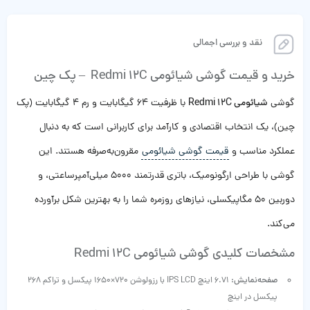
نقد و بررسی اجمالی
خرید و قیمت گوشی شیائومی Redmi 12C – پک چین
گوشی
شیائومی Redmi 12C
با ظرفیت 64 گیگابایت و رم 4 گیگابایت (پک
چین)، یک انتخاب اقتصادی و کارآمد برای کاربرانی است که به دنبال
عملکرد مناسب و
قیمت گوشی شیائومی
مقرون‌به‌صرفه هستند. این
گوشی با طراحی ارگونومیک، باتری قدرتمند 5000 میلی‌آمپرساعتی، و
دوربین 50 مگاپیکسلی، نیازهای روزمره شما را به بهترین شکل برآورده
می‌کند.
مشخصات کلیدی گوشی شیائومی Redmi 12C
صفحه‌نمایش:
6.71 اینچ IPS LCD با رزولوشن 720×1650 پیکسل و تراکم 268
پیکسل در اینچ