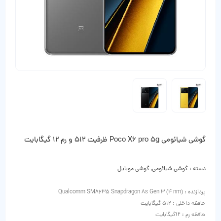
گوشی شیائومی Poco X6 pro 5g ظرفیت 512 و رم 12 گیگابایت
دسته :
گوشی شیائومی
,
گوشی موبایل
پردازنده : Qualcomm SM8635 Snapdragon 8s Gen 3 (4 nm)
حافظه داخلی : 512 گیگابایت
حافظه رم : 12گیگابایت