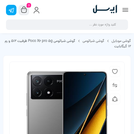
0
گوشی موبایل
گوشی شیائومی
گوشی شیائومی Poco X6 pro 5g ظرفیت 512 و رم
12 گیگابایت