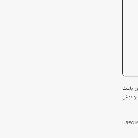
ن باعث
و بهش
فون‌مون