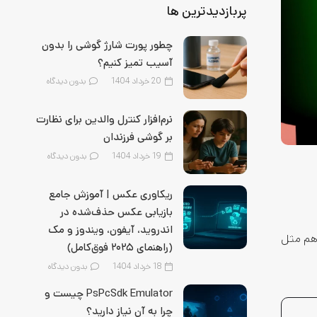
پربازدیدترین ها
چطور پورت شارژ گوشی را بدون
آسیب تمیز کنیم؟
20 خرداد 1404
بدون دیدگاه
نرم‌افزار کنترل والدین برای نظارت
بر گوشی فرزندان
19 خرداد 1404
بدون دیدگاه
ریکاوری عکس | آموزش جامع
بازیابی عکس حذف‌شده در
اندروید، آیفون، ویندوز و مک
 هم مثل
(راهنمای ۲۰۲۵ فوق‌کامل)
18 خرداد 1404
بدون دیدگاه
PsPcSdk Emulator چیست و
چرا به آن نیاز دارید؟