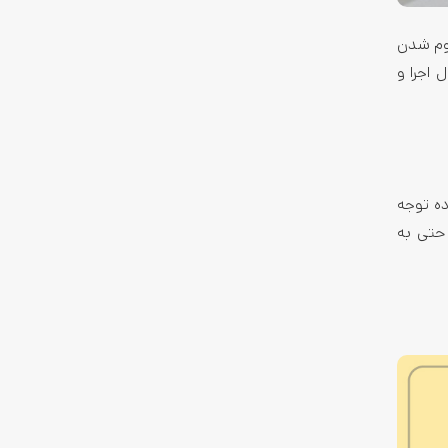
موم شدن
 اجرا و
ده توجه
حتی به