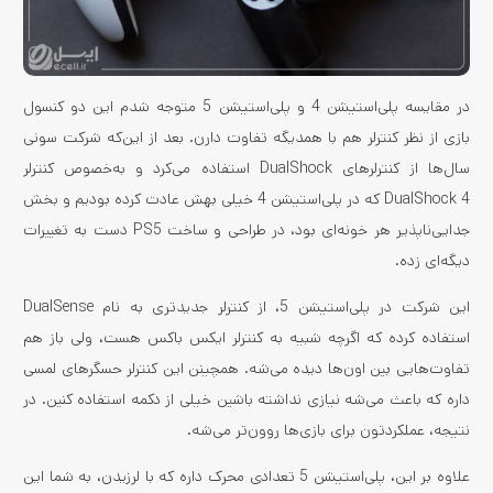
در مقایسه پلی‌استیشن 4 و پلی‌استیشن 5 متوجه شدم این دو کنسول
بازی از نظر کنترلر هم با همدیگه تفاوت دارن. بعد از این‌که شرکت سونی
سال‌ها از کنترلرهای DualShock استفاده می‌کرد و به‌خصوص کنترلر
DualShock 4 که در پلی‌استیشن 4 خیلی بهش عادت کرده بودیم و بخش
جدایی‌ناپذیر هر خونه‌ای بود، در طراحی و ساخت PS5 دست به تغییرات
دیگه‌ای زده.
این شرکت در پلی‌استیشن 5، از کنترلر جدیدتری به نام DualSense
استفاده کرده که اگرچه شبیه به کنترلر ایکس باکس هست، ولی باز هم
تفاوت‌هایی بین اون‌ها دیده می‌شه. همچینن این کنترلر حسگرهای لمسی
داره که باعث می‌شه نیازی نداشته باشین خیلی از دکمه استفاده کنین. در
نتیجه، عملکردتون برای بازی‌ها روون‌تر می‌شه.
علاوه بر این، پلی‌استیشن 5 تعدادی محرک داره که با لرزیدن، به شما این