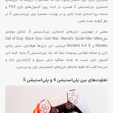
انحصاری پلی‌استیشن 5 هستن، در ابتدا روی کنسول‌های بازی PS4 و
نسخه پرو امتحان شده باشن و در نهایت، منحصراً برای پلی‌استیشن 5 در
نظر گرفته شده باشن.
بعضی از مهم‌ترین بازی‌های انحصاری پلی‌استیشن 5، شامل مواردی
مثلCall of Duty Black Ops: Cold War، Marvel’s Spider-Man Miles
Morales و Resident Evil 8 می‌شن. این بازی‌ها طرفداران خیلی زیادی
دارن و ممکنه هرکسی وسوسه بشه که یک پلی‌استیشن 5 بخره. البته این
کنسول بازی نسبت به بقیه، عملکرد خیلی سریع و کارآمدتری داره و
نمی‌شه گفت که فقط به‌خاطر بازی‌های انحصاریش اون رو می‌خرن.
تفاوت‌های بین پلی‌استیشن 4 و پلی‌استیشن 5