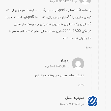
دی 14, 1402 12:35 ب.ظ
با سلام اگه شما یه ps4کپی خور بگیرید میتونید هر بازی ای که
دوس دارین با 30هزار تومن بازی کنید اما ps5باید اکانت بخرید
2میلیون یک میلیون هم پول نت بدی یا دیسک دار بخری
دیسکی 1800..2200..این مقایسه ای سایت شما انجام میده
مال ایران نیست قطعا
پاسخ
روچیار
تیر 19, 1403 2:48 ق.ظ
دقیقا بخاط همین من رفتم سراغ فور
پاسخ
تحریریه ایسل
دی 5, 1402 4:19 ب.ظ