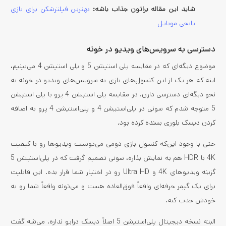
شاید این مقاله براتون جذاب باشه:
بهترین فیلترشکن برای بازی
پابجی موبایل
دسترسی به سرویس‌های ویدیو در خونه
موضوع دیگه‌ای که در مقایسه پلی استیشن 5 و پلی استیشن 4 می‌بینیم،
اینه که هر یک از این کنسول‌های بازی به سرویس‌های ویدیو در خونه به
نحو دیگه‌ای دسترسی دارن. در مقایسه پلی استیشن 4 پرو با پلی استیشن
5 متوجه شدم که سونی در پلی‌استیشن 4 و پلی‌استیشن 4 پرو به اضافه
کردن دیسک بلوری بسنده کرده بود.
حتی با وجود این‌که کنسول بازی دومی می‌تونست ویدیوها رو با کیفیت
4K با HDR هم به نمایش بذاره، سونی تصمیم گرفت که در پلی‌استیشن 5
گزینه ویدیوهای 4K و Ultra HD رو در اختیار شما قرار بده. این قابلیت
برای یک گیمر حرفه‌ای واقعاً فوق‌العاده هست و می‌تونه واقعاً شما رو به
خودش جذب کنه.
البته نسخه دیجیتال پلی‌استیشن 5 اصلاً دیسک درایو نداره. می‌شه گفت