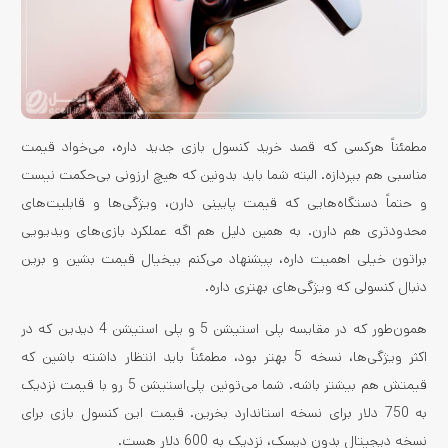
مطمئناً هرکسی که قصد خرید کنسول بازی جدید داره، می‌خواد قیمت
مناسبی هم بپردازه. البته شما باید بدونین که هیچ ارزونی بی‌حکمت نیست
و حتماً دستگاه‌هایی که قیمت پایینی دارن، ویژگی‌ها و قابلیت‌های
محدودتری هم دارن. به همین دلیل هم اگه عملکرد بازی‌های ویدیویی
براتون خیلی اهمیت داره، پیشنهاد می‌کنم بیخیال قیمت بشین و برین
دنبال کنسولی که ویژگی‌های بهتری داره.
همون‌طور که در مقایسه پلی استیشن 5 و پلی استیشن 4 دیدین که در
اکثر ویژگی‌ها، نسخه 5 بهتر بود، مطمئناً باید انتظار داشته باشین که
قیمتش هم بیشتر باشه. شما می‌تونین پلی‌استیشن 5 رو با قیمت نزدیک
به 750 دلار برای نسخه استاندارد بخرین. قیمت این کنسول بازی برای
نسخه دیجیتال بدون دیسک، نزدیک به 600 دلار هست.