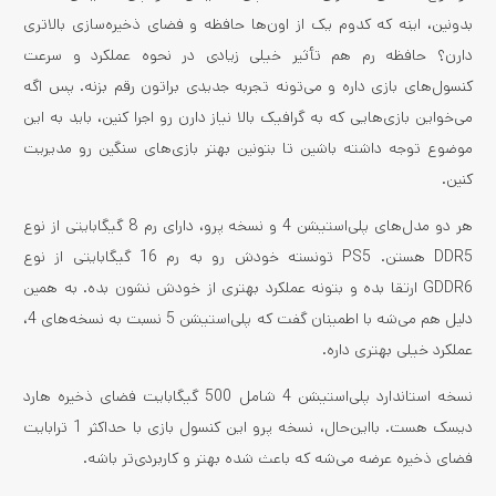
بدونین، اینه که کدوم یک از اون‌ها حافظه و فضای ذخیره‌سازی بالاتری
دارن؟ حافظه رم هم تأثیر خیلی زیادی در نحوه عملکرد و سرعت
کنسول‌های بازی داره و می‌تونه تجربه جدیدی براتون رقم بزنه. پس اگه
می‌خواین بازی‌هایی که به گرافیک بالا نیاز دارن رو اجرا کنین، باید به این
موضوع توجه داشته باشین تا بتونین بهتر بازی‌های سنگین رو مدیریت
کنین.
هر دو مدل‌های پلی‌استیشن 4 و نسخه پرو، دارای رم 8 گیگابایتی از نوع
DDR5 هستن. PS5 تونسته خودش رو به رم 16 گیگابایتی از نوع
GDDR6 ارتقا بده و بتونه عملکرد بهتری از خودش نشون بده. به همین
دلیل هم می‌شه با اطمینان گفت که پلی‌استیشن 5 نسبت به نسخه‌های 4،
عملکرد خیلی بهتری داره.
نسخه استاندارد پلی‌استیشن 4 شامل 500 گیگابایت فضای ذخیره هارد
دیسک هست. بااین‌حال، نسخه پرو این کنسول بازی با حداکثر 1 ترابایت
فضای ذخیره عرضه می‌شه که باعث شده بهتر و کاربردی‌تر باشه.