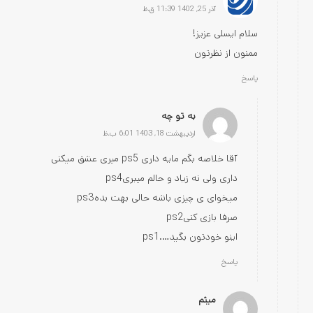
آذر 25, 1402 11:39 ق.ظ
سلام ایسلی عزیز!
ممنون از نظرتون
پاسخ
به تو چه
اردیبهشت 18, 1403 6:01 ب.ظ
آقا خلاصه بگم مایه داری ps5 میری عشق میکنی
داری ولی نه زیاد و حالم میبریps4
میخوای ی چیزی باشه حالی بهت بدهps3
صرفا بازی کنیps2
اینو خودتون بگید….ps1
پاسخ
میثم