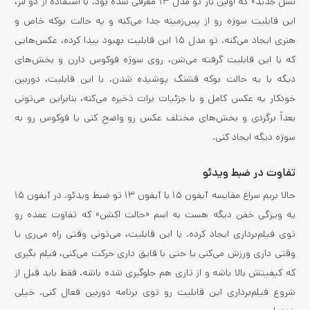
نسل جدید» که اولین بار تو مدل ۱۳ معرفی شده بود. با استفاده از دو لنز،
این قابلیت سوژه رو از پس‌زمینه جدا می‌کنه و یه حالت بوکه خاص و
هنری ایجاد می‌کنه. تو مدل ۱۵ این قابلیت بهبود پیدا کرده. عکس‌هایی
که با این قابلیت گرفته می‌شن، روی سوژه فوکوس دارن و بخش‌های
دیگه با یه حالت بوکه قشنگ پوشیده شدن. با این قابلیت، دوربین
خودکار یه عکس کامل و با جزئیات برات ذخیره می‌کنه، بنابراین می‌تونی
بعداً برگردی و بخش‌های مختلف عکس رو واضح کنی یا فوکوس رو به
سوژه دیگه ایجاد کنی.
تفاوت در ضبط ویدئو
حالا بریم سراغ مقایسه آیفون ۱۵ با آیفون ۱۳ تو ضبط ویدئو. در آیفون ۱۵
یه ویژگی خفن دیگه هست به اسم «حالت اکشن» که تفاوت عمده رو
توی فیلم‌برداری ایجاد کرده. با این قابلیت، می‌تونی وقتی راه می‌ری یا
وقتی داری ورزش می‌کنی یا حتی با قایق داری حرکت می‌کنی، فیلم بگیری
که کیفیتش بالا باشه و از تاری هم جلوگیری شده باشه. فقط باید قبل از
شروع فیلم‌برداری این قابلیت رو توی برنامه دوربین فعال کنی. خیلی