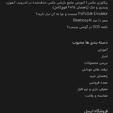
ریکاوری عکس | آموزش جامع بازیابی عکس حذف‌شده در اندروید، آیفون،
ویندوز و مک (راهنمای ۲۰۲۵ فوق‌کامل)
PsPcSdk Emulator چیست و چرا به آن نیاز دارید؟
صفر تا صد BloatnosyAI
دکمه SOS در گوشی چیست؟
دسته بندی ها محبوب
آموزش
اخبار
بررسی محصولات
ترفند های موبایلی
راهنمای خرید
عمده فروشی
معرفی بازی و نرم افزار
مقایسه و رقابت
فروشگاه ایسل