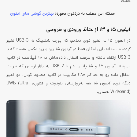
خفنه!
ممکنه این مطلب به دردتون بخوره:
بهترین گوشی های آیفون
آیفون ۱۵ و ۱۳ از لحاظ ورودی و خروجی
در آیفون ۱۵ یه تغییر قوی دیدیم، که پورت لایتنینگ به USB-C تغییر
کرده. متاسفانه، این امکان فقط در آیفون ۱۵ پرو و پرو مکس هست که با
USB 3 ارتقاء یافته و سرعت انتقال داده‌هاش به ۱۰ گیگابیت در ثانیه
می‌رسه. آیفون ۱۵ و ۱۵ پلاس هم با USB 2 به بازار اومدن که سرعت
انتقال داده رو به حداکثر ۴۸۰ مگابیت در ثانیه محدود کردن. دو تغییر
دیگه توی آیفون ۱۵ هم به‌روزرسانی بلوتوث و فناوری UWB (Ultra-
Wideband) هستن.