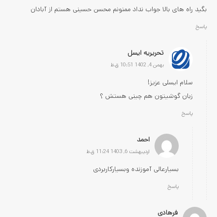
بگید راه های بالا جواب نداد ممنونم محسن حسینی هستم از آبادان
پاسخ
تحریریه ایسل
بهمن 4, 1402 10:51 ق.ظ
سلام ایسلی عزیز‌!
زبان گوشیتون هم چینی هستش ؟
پاسخ
احمد
اردیبهشت 6, 1403 11:24 ق.ظ
بسیارعالی آموزنده وبسیارکاربردی
پاسخ
فرهادی