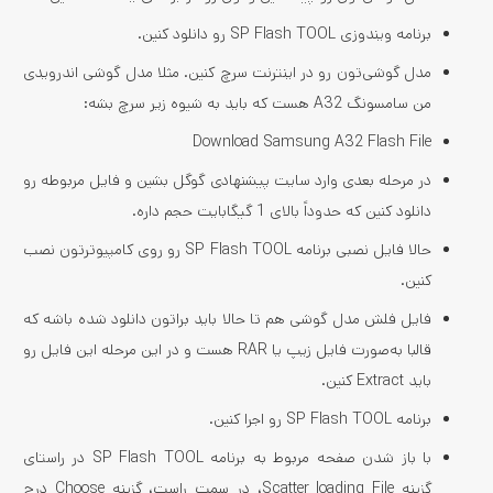
برنامه ویندوزی SP Flash TOOL رو دانلود کنین.
مدل گوشی‌‌تون رو در اینترنت سرچ کنین. مثلا مدل گوشی اندرویدی
من سامسونگ A32 هست که باید به شیوه زیر سرچ بشه:
Download Samsung A32 Flash File
در مرحله بعدی وارد سایت پیشنهادی گوگل بشین و فایل مربوطه رو
دانلود کنین که حدوداً بالای 1 گیگابایت حجم داره.
حالا فایل نصبی برنامه SP Flash TOOL رو روی کامپیوترتون نصب
کنین.
فایل فلش مدل گوشی هم تا حالا باید براتون دانلود شده باشه که
قالبا به‌صورت فایل زیپ یا RAR هست و در این مرحله این فایل رو
باید Extract کنین.
برنامه SP Flash TOOL رو اجرا کنین.
با باز شدن صفحه مربوط به برنامه SP Flash TOOL در راستای
گزینه Scatter loading File، در سمت راست، گزینه Choose درج