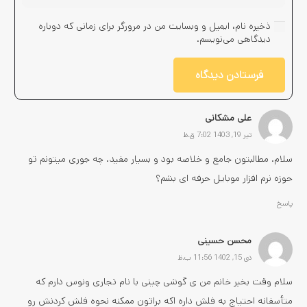
ذخیره نام، ایمیل و وبسایت من در مرورگر برای زمانی که دوباره
دیدگاهی می‌نویسم.
فرستادن دیدگاه
علی مشکانی
تیر 19, 1403 7:02 ق.ظ
سلام. مطالبتون جامع و خلاصه بود و بسیار مفید. چه جوری میتونم تو
حوزه نرم افزار موبایل حرفه ای بشم؟
پاسخ
محسن حسینی
دی 15, 1402 11:56 ب.ظ
سلام وقت بخیر خانم من ی گوشی چینی با نام تجاری ونوس دارم که
متأسفانه احتیاج به فلش داره اکه براتون ممکنه نحوه فلش کردنش رو