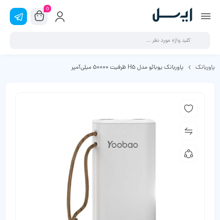
0
پاوربانک
پاوربانک یوبائو مدل H5 ظرفیت 50000 میلی‌آمپر