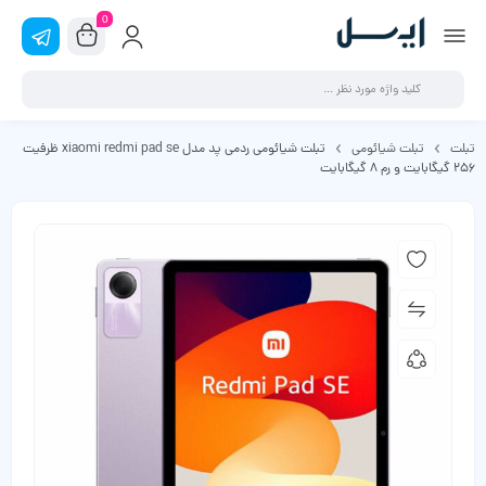
0
تبلت
تبلت شیائومی
تبلت شیائومی ردمی پد مدل xiaomi redmi pad se ظرفیت
256 گیگابایت و رم 8 گیگابایت