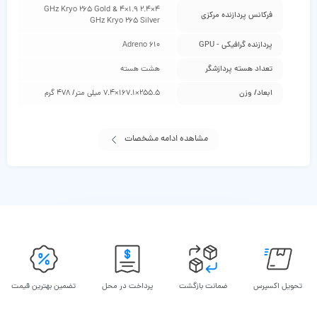
4×2.4 GHz Kryo 265 Gold & 4×1.9
فرکانس پردازنده مرکزی
GHz Kryo 265 Silver
پردازنده گرافیکی - GPU
Adreno 610
تعداد هسته پردازشگر
هشت هسته
ابعاد/ وزن
255.5×167.1×7.4 میلی متر/ 478 گرم
مشاهده ادامه مشخصات
تحویل اکسپرس
ضمانت بازگشت
پرداخت در محل
تضمین بهترین قیمت