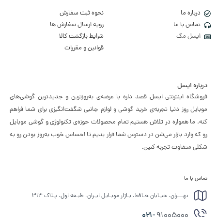
درباره ما
نحوه ثبت سفارش
تماس با ما
رویه ارسال سفارش ها
ایسل مگ
شرایط بازگشت کالا
قوانین و مقررات
درباره ایسل
فروشگاه اینترنتی ایسل قصد داره با عرضه‌ی به‌روزترین و جدیدترین گوشی‌های
موبایل روز دنیا تجربه‌ی خرید گوشی و لوازم جانبی شگفت‌انگیزی برای شما فراهم
کنه. ما همواره در تلاش هستیم تمام محصولات حوزه‌ی تکنولوژی و گوشی موبایل
رو که وارد بازار می‌شن در دسترس شما قرار بدیم تا احساس خوب به‌روز بودن رو به
شکلی متفاوت تجربه کنین.
تماس با ما
تهـــران، خیـابان حـافظ، بـازار موبـایل ایـران، طبـقه اول، پـلاک ۳۱۳
021-
91005000