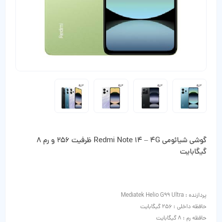
گوشی شیائومی Redmi Note 14 – 4G ظرفیت 256 و رم 8
گیگابایت
پردازنده : Mediatek Helio G99 Ultra
حافظه داخلی : 256 گیگابایت
حافظه رم : 8 گیگابایت