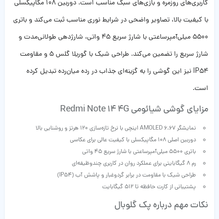
کاربری‌های روزمره و بازی‌های سبک مناسب است. دوربین 108 مگاپیکسلی
با کیفیت بالا، تصاویر واضحی در شرایط نوری مناسب ثبت می‌کند و باتری
5500 میلی‌آمپرساعتی با شارژ سریع 45 واتی، شارژدهی طولانی‌مدت و
شارژ سریع را تضمین می‌کند. طراحی شیک با گوریلا گلس 5 و مقاومت
IP54 نیز این گوشی را به گزینه‌ای جذاب در رده میان‌رده تبدیل کرده
است.
مزایای گوشی شیائومی Redmi Note 14 4G
نمایشگر AMOLED 6.67 اینچی با نرخ تازه‌سازی 120 هرتز و روشنایی بالا
دوربین اصلی 108 مگاپیکسلی با کیفیت عالی برای عکاسی
باتری 5500 میلی‌آمپرساعتی با شارژ سریع 45 واتی
رم 8 گیگابایتی برای عملکرد روان در کاربری چندوظیفه‌ای
طراحی شیک با مقاومت در برابر گردوغبار و پاشش آب (IP54)
پشتیبانی از کارت حافظه تا 512 گیگابایت
نکات مهم درباره پک گلوبال