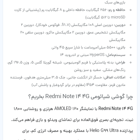
بازی‌های سبک
حافظه و رم:
256 گیگابایت حافظه داخلی و 8 گیگابایت رم (پشتیبانی از کارت
microSD تا 512 گیگابایت)
دوربین:
دوربین اصلی 108 مگاپیکسلی (f/1.7، فوکوس خودکار)، دوربین 2
مگاپیکسلی تشخیص عمق، دوربین 2 مگاپیکسلی ماکرو، دوربین سلفی 20
مگاپیکسلی
باتری:
5500 میلی‌آمپرساعت با شارژ سریع 45 واتی
سیستم‌عامل:
HyperOS مبتنی بر اندروید 14
طراحی:
بدنه پلاستیکی با فریم آلومینیومی، شیشه گوریلا گلس 5، وزن 196.5 گرم،
رنگ‌های مشکی، سفید و سبز روشن
امکانات اضافی:
حسگر اثر انگشت جانبی، جک 3.5 میلی‌متری هدفون، فرستنده
مادون قرمز، مقاومت IP54 (مقاوم در برابر گردوغبار و پاشش آب)
چرا گوشی شیائومی Redmi Note 14 4G بخریم؟
Redmi Note 14 4G
با نمایشگر AMOLED 120 هرتزی و روشنایی 1800
نیت، تجربه‌ای بصری فوق‌العاده برای تماشای ویدئو و بازی فراهم می‌کند.
پردازنده Helio G99 Ultra با عملکرد بهینه و مصرف انرژی کم، برای