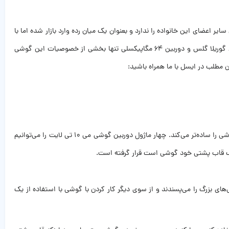
 همانطور که از نامش پیداست قدرت و توانایی سایر اعضای این خانواده را ندارد و بعنوان یک میان رده وارد بازار شده اما با
این حال خصوصیاتی دارد که می‌تواند در رقابت با بسیاری از میان‌رده‌های هم‌قیمت با خودش، برتری بسیاری از خود نشان بدهد. پنل پشتی شیشه‌ای، محافظ گوریلا گلس و دوربین ۶۴ مگاپیکسلی تنها بخشی از خصوصیات این گوشی
قاب پشتی گوشی شیائومی می ۱۰ تی لایت ظرفیت 128 گیگابایت مستطیلی است و به سمت لبه‌ها که می‌رود منحنی می‌شود. مساله‌ای که در دست گرفتن گوشی را ساده‌تر می‌کند. چهار ماژول دوربین گوشی می ۱۰ تی لایت را می‌توانیم
رنگ قاب پشتی خود گوشی است قرار گرفته است.
و متناسب با سلیقه افرادی است که گوشی‌های بزرگ را می‌پسندند و از سوی دیگر کار کردن با گوشی با استفاده از یک