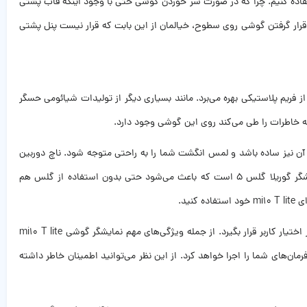
اده کنیم. چرا که در صورت سر خوردن گوشی حتی با وجود اینکه قاب پشتی
ارد. با این وجود گوریلا گلس ۵ به اندازه‌ای قدرتمند هست که در صورت قرار گرفتن گوشی روی سطوح، خیالمان از این بابت که قرار نیست پنل پشتی
ریم فلزی استفاده نکرده و این میان‌رده شیائومی از فریم پلاستیکی بهره می‌برد. مانند بسیاری دیگر از تولیدات شیائومی حسگر
ی داشته باشند و کار کردن با آن نیز ساده باشد و لمس انگشت شما را به راحتی متوجه شود. ناچ دوربین
سلفی از نوع حفره‌ای و بسیار کوچک است. حاشیه‌های اطراف نمایشگر نازک هستند و نسبت نمایشگر به پنل جلویی برابر با ۸۴.۶ درصد است. محافظ نمایشگر گوریلا گلس ۵ است که باعث می‌شود حتی بدون استفاده از گلس هم
ید.
رزولوشن گوشی mi10 T lite برابر با ۲۴۰۰ در ۱۰۸۰ پیکسل و تراکم پیکسلی آن برابر با ۳۹۵ پیکسل بر هر اینچ ست که موجب می‌شود جزییات تصویر بالایی در اختیار کاربر قرار بگیرد. از جمله ویژگی‌های مهم نمایشگر گوشی mi10 T lite
 و نمایشگر با سرعت زیادی فرمان‌های شما را اجرا خواهد کرد. از این نظر می‌توانید اطمینان خاطر داشته