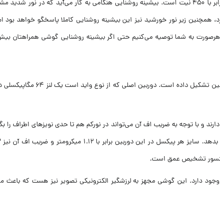
د، همچنین زیر نور خورشید نیز این بیشینه روشنایی کاملا پاسخگو خواهد بود اما
ارند و با توجه به ضریب اف آن می‌تواند در نورکم هم تا حدی نویزهای اطراف را ب
 سنسور تشخیص عمق است.
مچنین امکان فیلم‌بررداری با کیفیت 4k و ‍۱۰۸۰ نیز با دوربین mi10 T lite وجود دارد. این گوشی مجهز به لرزشگیر 