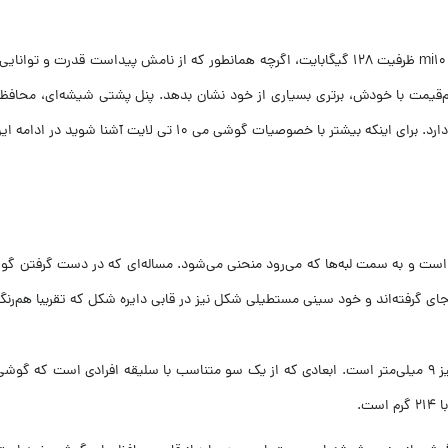
آخرین و کوچکترین عضو از خانواده mi10 t گوشی های شیائومی، یعنی mi10 t lite ظرفیت 128 گیگابایت، اگرچه
که بیشتر با خصوصیات گوشی می ۱۰ تی لایت آشنا شوید در ادامه این مطلب در ایسل با ما همراه باشید:
ی گرفته‌اند و خود سینی مستطیلی شکل نیز در قابی دایره شکل که تقریبا هم‌
اندازه‌های گوشی می ۱۰ تی لایت برابر با ۱۶۵.۳ در ۷۶.۸ میلی‌متر و قطر آن نیز ۹ میلی‌متر است. ابعادی که از یک س