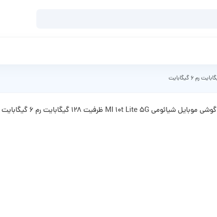
گوشی موبایل شیائومی MI 10t Lite 5G ظرفیت 128 گیگابایت رم 6 گیگابایت