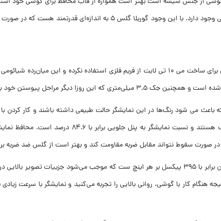
ی گوشی از جنس شیشه است بهتر است همواره از قاب محافظ برای گوشی خود استف
با گوریلا گلس ۵ محافظت می‌شود، احتمال آسیب دیدن و شکستن پنل پشتی وجود د
با وجود اینکه پنل پشتی و البته پنل جلویی از جنس شیشه هستند شیائومی برای ساخت می ۱۰ تی لایت از ف
د به خاطرات را طی می‌کند روی این گوشی وجود دارد.
یشگر mi10 T lite ظرفیت 128 گیگابایت از نوع IPS LCD است که باعث می شود رنگ‌ها در این نمایشگر حالت طبیع
نتواند مقابل ضربه مقاومت کند و بهتر است از گلس ضد ضربه برای mi10 T lite خود استفاده کن
نوسازی آن اشاره کنیم که برابر با ۱۲۰ هرتز است. در نتیجه هنگام کار با گوشی، روانی بالایی را تجربه می‌کنید