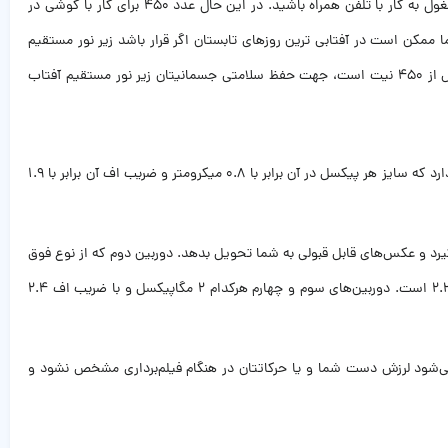
با وجود آنچه در مورد نرخ نوسازی گفته شد، بیشینه روشنایی mi10 T lite برابر با ۴۵۰ نیت است. بیشینه روشنایی هنگامی به کار می‌آید که در نور شدید مشغول به کار با تلفن همراه باشید. در این حال عدد ۴۵۰ برای کار با گوشی در
 ممکن است در آفتابی ترین روزهای تابستان اگر قرار باشد زیر نور مستقیم
خورشید بایستید و با موبایل خود کار کنید کمی چشم شما را اذیت کند. به‌هرصورت به شما توصیه می‌کنیم حتی اگر بیشینه روشنایی گوشی همراهتان بیش از ۴۵۰ نیت است، جهت حفظ سلامتی جسمانیتان زیر نور مستقیم آفتاب
گفتیم که پنل پشتی گوشی mi10 T lite ظرفیت 128 گیگابایت را چهار لنز دوربین تشکیل داده است. دوربین اصلی که از نوع واید است یک لنز ۶۴ مگاپیکسلی دارد که سایز هر پیکسل در آن برابر با ۰.۸ میکرومتر و ضریب اف آن برابر با ۱.۹
گیرد و عکس‌های قابل قبولی به شما تحویل بدهد. دوربین دوم که از نوع فوق
عریض و یک لنز ۸ مگاپیکسلی است، می‌تواند تا ۱۲۰ درجه، اطراف را پوشش بدهد. سایز هر پیکسل در این دوربین برابر با ۱.۱۲ میکرومتر و ضریب اف آن نیز ۲.۲ است. دوربین‌های سوم و چهارم هرکدام ۲ مگاپیکسل و با ضریب اف ۲.۴
الکترونیکی تصویر نیز هست که باعث می‌شود لرزش دست شما و یا حرکاتتان در هنگام فیلم‌برداری مشخص نشود و