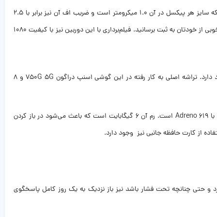
دوربین سلفی گوشی mi10 T lite نیز از کیفیت قابل قبول و راضی کننده‌ای برخوردار است. شیائومی mi10 T lite یک دوربین سلفی ۱۶ مگاپیکسلی واید دارد که سایز هر پیکسل در آن ۱.۰ میکرومتر است و ضریب اف آن نیز برابر با ۲.۵
است. در نتیجه اگرچه به دلیل بالا بودن ضریب اف در نور کم نویزهای تصویر زیاد است اما در صورتی که نور، مناسب و کافی باشد می‌توانید عکس‌های بسیار خوبی از خودتان به ثبت برسانید. فیلم‌برداری با این دوربین نیز با کیفیت ۱۰۸۰
گوشی mi10 T lite ظرفیت 128 گیگابایت هنگام عرضه از اندروید ۱۰ و رابط کاربری MIUI 3 برخوردار بود که البته امکان ارتقا به مدل‌های بالاتر نیز در آن وجود دارد. تراشه اصلی به کار رفته در این گوشی اسنپ دراگون 750G 5G و ۸
در نتیجه تلفن همراه در دست ما برای بازی نیز گوشی مناسبی به شمار می‌رود و همچنین از قابلیت 5G هم برخوردار است. پردازنده گرافیکی این گوشی برابر با Adreno 619 است. رم آن ۶ گیگابایت است که باعث می‌شود در باز کردن
 کامل دوام می‌آورد و حتی چنانچه تحت فشار باشد نیز باز نزدیک به یک روز کامل پاسخگوی