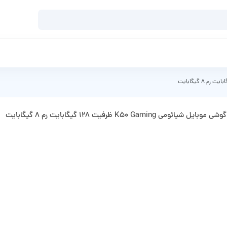
گوشی موبایل شیائومی K50 Gaming ظرفیت 128 گیگابایت رم 8 گیگابایت