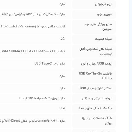
زوم دیجیتال
دارد
دوربین جلو
دارد / 20 مگاپیکسل / لنز wide و فیلمبرداری FullHD 1080p
سایر ویژگی‌ های مهم
قابلیت عکاسی پانوراما (Panorama), قابلیت HDR در عکاسی و فیلمبرداری
دوربین
شبکه اینترنت
5G
شبکه‌ های مخابراتی قابل
GSM / CDMA / HSPA / CDMA2000 / LTE / 5G
پشتیبانی
پورت USB/ ورژن و نوع
دارد / USB Type-C 2.0
قابلیت USB On-The-Go
دارد
یا OTG
امکان شارژ از طریق USB
دارد
بلوتوث/ ورژن و ویژگی
دارد / ورژن 5.3 همراه با LE / A2DP
جک 3.5 میلی متری صدا
ندارد
شبکه Wi-Fi (وایرلس)/
دارد 802.11 6/a/b/g/n/ac و امکان Wifi-Direct و dual-band
ورژن