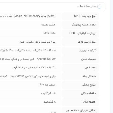
سایر مشخصات
نوع پردازنده - CPU
MediaTek Dimensity 8100 (5 nm) / هشت هسته‌ی – چهار هسته 2.85 گیگاهرتز Cortex-A78 و چهار هسته 2.0 گیگاهرتزی Cortex-A55
تعداد هسته پردازشگر
هشت هسته
پردازنده گرافیکی - GPU
Mali-G610
تعداد سیم کارت
دو / نانو سیم کارت / همزمان فعال
کیفیت دوربین
سه گانه 48 مگاپیکسل + 8 مگاپیکسل + 2 مگاپیکسل
سیستم عامل
Android OS, v12 – این نسخه برای زمانی است که این گوشی معرفی شده است و ممکن است در هنگام خرید شما، آپدیت جدیدتری برای آن آمده باشد و به اندروید ورژن بالاتر ارتقا پیدا کند. / رابط کاربری MIUI 13
ابعاد/ وزن
163.1 × 76.2 × 8.5 میلی متر / 201 گرم
ساختار بدنه
جلوی شیشه‌ای (گوریلا گلس Victus)، پشت شیشه‌ای
تاریخ معرفی
اسفند ماه 1400
حافظه داخلی
128 گیگابایت
حافظه RAM
8 گیگابایت
امکان افزایش حافظه/ نوع
ندارد