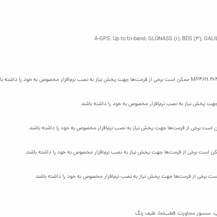
پ، سنسور مجاورت، قطب‌نما، طیف رنگ