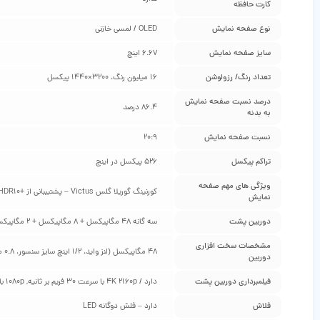
کارت حافظه
نوع صفحه نمایش
OLED / لمسی خازنی
سایز صفحه نمایش
6.67 اینچ
تعداد رنگ/ رزولوشن
16 میلیون رنگ، 3200×1440 پیکسل
درصد نسبت صفحه نمایش
86.4 درصد
به بدنه
نسبت صفحه نمایش
20:9
تراکم پیکسل
526 پیکسل در اینچ
ویژگی‌ های مهم صفحه
کورنینگ گوریلا گلس Victus – پشتیببانی از +HDR10 – دالبی ویژن – نرخ نوسازی تصویر 120 هرتز – حداکثر روشنایی 1200 نیت
نمایش
دوربین پشت
سه گانه 48 مگاپیکسل + 8 مگاپیکسل + 2 مگاپیکسل
مشخصات سخت‌ افزاری
48 مگاپیکسل (لنز واید، 1/2 اینچ سایز سنسور، 0.8 میکرومتر سایز پیکسل، فوکوس خودکار با تشخیص فاز، لرزشگیر اپتیکال تصویر) 8 مگاپیکسل (لنز اولتراواید با پوشش 119 درجه) 2 مگاپیکسل (لنز ماکرو، f/2.4)
دوربین
فیلمبرداری دوربین پشت
دارد / 4K 2160p با سرعت 30 فریم بر ثانیه, 1080p با سرعت 30 و 60 و 120 فریم بر ثانیه /720p با سرعت 960 فریم بر ثانیه / لرزشگیر دیجیتال gyro-EIS
فلاش
دارد – فلش دوگانه LED