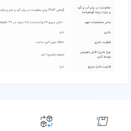
مقاومت در برابر آب و گرد
گواهی IP53 برای مقاومت در برابر گرد و غبار و پاشش آب
و غبار/ درجه گواهینامه
سایر مشخصات مهم
– شارژ سریع 67 وات‌ساعت (80 درصد در 30 دقیقه) – پشتیبانی از Power Delivery 3.0 – پشتیبانی از +Quick Charge 3
باتری
دارد
ظرفیت باتری
5500 میلی آمپر ساعت
نوع باتری/ قابل تعویض
لیتیوم پلیمری/ خیر
توسط کاربر
قابلیت شارژ سریع
دارد