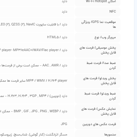
امکان Wi-Fi Hotspot
دارد
NFC
دارد
موقعیت‌ نما GPS/ ویژگی‌
دارد / با قابلیت ساپورت A-GPS. Up to tri-band: GLONASS (1), BDS (3), GALILEO (2), QZSS (2), NavIC
ها
مرورگر وب/ نوع
دارد / HTML5
پخش موسیقی/ فرمت‌ های
دارد / MP4/H.264 player- MP3/eAAC+/WAV/Flac player ممکن است برخی از فرمت‌ها جهت پخش نیاز به نصب نرم‌افزار مخصوص به خود را داشته باشند
قابل پخش
ضبط صدا/ فرمت ضبط
دارد / AAC , AMR – ممکن است برخی از فرمت‌ها جهت پخش نیاز به نصب نرم‌افزار مخصوص به خود را داشته باشند
کردن
پخش ویدئو/ فرمت‌ های
MP4 / WMV / H.264 player سایر فرمت ها ممکن است برخی از فرمت‌ها جهت پخش نیاز به نصب نرم‌افزار مخصوص به خود را داشته باشند
قابل پخش
ضبط ویدئو/ فرمت ضبط
دارد (دوربین) / H.263, H.264 , 3GP , MP4 – ممکن است برخی از فرمت‌ها جهت پخش نیاز به نصب نرم‌افزار مخصوص به خود را داشته باشند
کردن
نمایش عکس/ فرمت‌ های
دارد / BMP , GIF , JPG , PNG , WEBP – ممکن است برخی از فرمت‌ها جهت پخش نیاز به نصب نرم‌افزار مخصوص به خود را داشته باشند
قابل پخش
فرمت عکس‌ های دوربین
JPG
سنسورها
حسگر اثرانگشت (کنار گوشی)، شتاب‌سنج، ژیروسکو