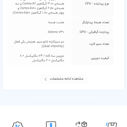
نوع پردازنده - CPU
هسته‌ی 3.00 گیگاهرتز Cortex-X2 و سه
هسته‌ی 2.50 گیگاهرتز Cortex-A710 و
چهار هسته‌ی 1.80 گیگاهرتز Cortex-A510)
تعداد هسته پردازشگر
هشت هسته
پردازنده گرافیکی - GPU
Adreno 730
دو سیم‌کارته (نانو-سیم، همزمان یکی فعال
تعداد سیم کارت
(dual stand-by))
دوربین سه گانه / 64 مگاپیکسل + 8
کیفیت دوربین
مگاپیکسل + 2 مگاپیکسل
مشاهده ادامه مشخصات