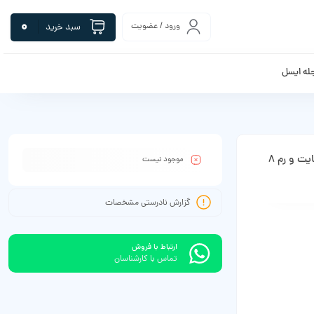
0
ورود / عضویت
سبد خرید
له ایسل
گوشی موبایل شیائومی مدل Redmi 15 4G دو سیم کارت ظرفیت 256 گیگابایت و رم 8
موجود نیست
گزارش نادرستی مشخصات
ارتباط با فروش
تماس با کارشناسان