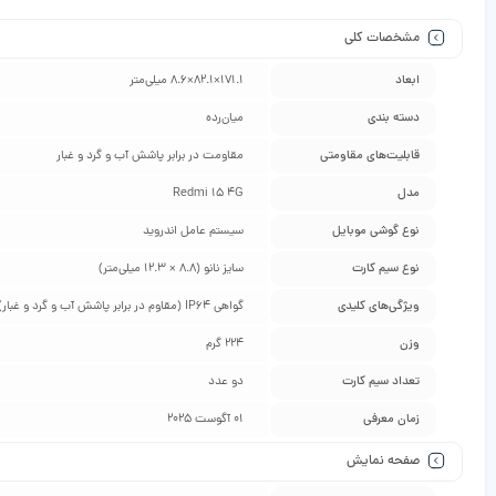
مشخصات کلی
ابعاد
171.1×82.1×8.6 میلی‌متر
دسته ‌بندی
‌میان‌رده
قابلیت‌های مقاومتی
مقاومت در برابر پاشش آب و گرد و غبار
مدل
Redmi 15 4G
نوع گوشی موبایل
سیستم عامل اندروید
نوع سیم کارت
سایز نانو (8.8 × 12.3 میلی‌متر)
ویژگی‌های کلیدی
گواهی IP64 (مقاوم در برابر پاشش آب و گرد و غبار)
وزن
224 گرم
تعداد سیم کارت
دو عدد
زمان معرفی
01 آگوست 2025
صفحه نمایش