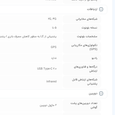
ارتباطات
شبکه‌های مخابراتی
2G, 4G
نسخه بلوتوث
5 تا
مشخصات بلوتوث
پشتیبانی از LE به منظور کاهش مصرف باتری / پشتیبانی از A2DP به منظور اتصال بهتر با سایر وسایل الکترونیکی
تکنولوژی‌های مکان‌یابی
GPS
(GPS)
رادیو
ندارد
درگاه‌ها و فناوری‌های
USB Type-C 2.0
ارتباطی
شبکه‌های ارتباطی قابل
Infrared
پشتیبانی
دوربین
تعداد دوربین‌های پشت
2 ماژول دوربین
گوشی