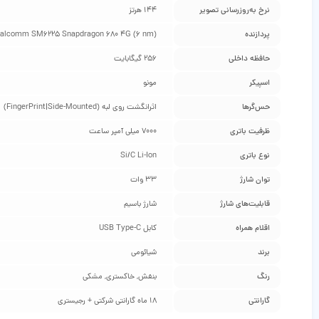
نرخ به‌روزرسانی تصویر
144 هرتز
پردازنده
alcomm SM6225 Snapdragon 680 4G (6 nm)
حافظه داخلی
256 گیگابایت
اسپیکر
مونو
حس‌گرها
اثرانگشت روی لبه (FingerPrint|Side-Mounted)
ظرفیت باتری
7000 میلی آمپر ساعت
نوع باتری
Si/C Li-Ion
توان شارژ
33 وات
قابلیت‌های شارژ
شارژ باسیم
اقلام همراه
کابل USB Type-C
برند
شیائومی
رنگ
بنفش, خاکستری, مشکی
گارانتی
18 ماه گارانتی شرکتی + رجیستری