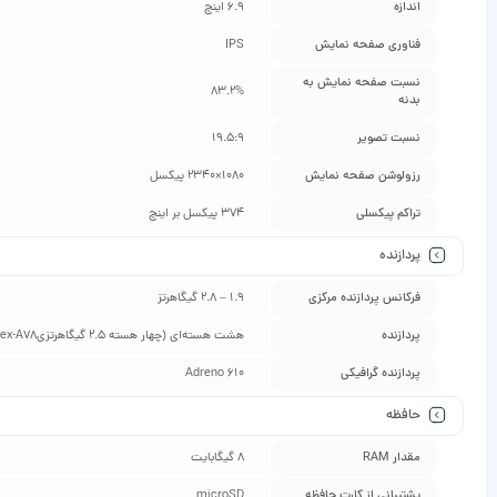
اندازه
6.9 اینچ
فناوری صفحه‌ نمایش
IPS
نسبت صفحه‌ نمایش به
83.2%
بدنه
نسبت تصویر
19.5:9
رزولوشن صفحه نمایش
1080×2340 پیکسل
تراکم پیکسلی
374 پیکسل بر اینچ
پردازنده
فرکانس پردازنده‌ مرکزی
1.9 – 2.8 گیگاهرتز
پردازنده
هشت هسته‌ای (چهار هسته 2.5 گیگاهرتزیCortex-A78 + چهارهسته 2 گیگاهرتزی از نوع Cortex-A55)
پردازنده‌ گرافیکی
Adreno 610
حافظه
مقدار RAM
8 گیگابایت
پشتیبانی از کارت حافظه
microSD