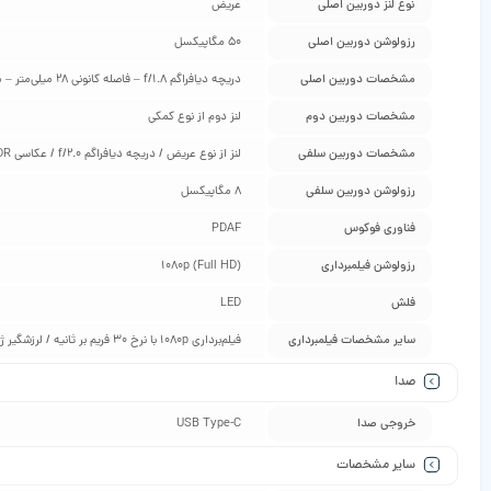
نوع لنز دوربین اصلی
عریض
رزولوشن دوربین اصلی
50 مگاپیکسل
مشخصات دوربین اصلی
دریچه دیافراگم f/1.8 – فاصله کانونی 28 میلی‌متر – مجهز به فناوری HDR/ به همراه لنز کمکی Auxiliary
مشخصات دوربین دوم
لنز دوم از نوع کمکی
مشخصات دوربین سلفی
لنز از نوع عریض / دریچه دیافراگم f/2.0 / عکاسی HDR / فیلم‌برداری 1080p با نرخ 30 فریم بر ثانیه
رزولوشن دوربین سلفی
8 مگاپیکسل
فناوری فوکوس
PDAF
رزولوشن فیلمبرداری
1080p (Full HD)
فلش
LED
سایر مشخصات فیلمبرداری
فیلم‌برداری 1080p با نرخ 30 فریم بر ثانیه / لرزشگیر ژیروسکوپی
صدا
خروجی صدا
USB Type-C
سایر مشخصات