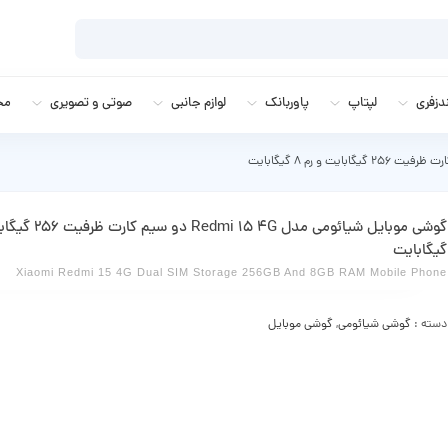
زفری
لپتاپ
پاوربانک
لوازم جانبی
صوتی و تصویری
مج
گیگابایت
Xiaomi Redmi 15 4G Dual SIM Storage 256GB And 8GB RAM Mobile Phone
دسته :
گوشی شیائومی
,
گوشی موبایل