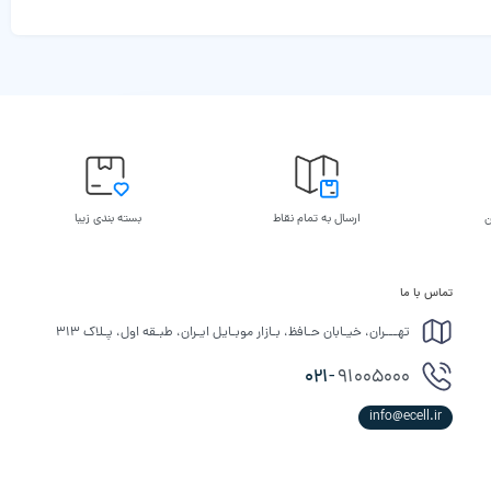
ن
ارسال به تمام نقاط
بسته بندی زیبا
تماس با ما
تهـــران، خیـابان حـافظ، بـازار موبـایل ایـران، طبـقه اول، پـلاک ۳۱۳
021-
91005000
info@ecell.ir