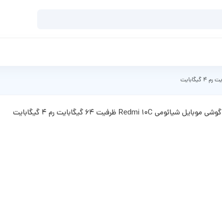
گوشی موبایل شیائومی Redmi 10C ظرفیت 64 گیگابایت رم 4 گیگابایت