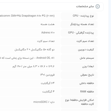
سایر مشخصات
نوع پردازنده - CPU
Qualcomm SM6225 Snapdragon 680 4G (6 nm) / هشت هسته‌ای (چهار هسته‌ی 2.4 گیگاهرتز Kryo 265 Gold و چهار هسته‌ی 1.9 گیگاهرتز 65 Silver
تعداد هسته پردازشگر
هشت هسته
پردازنده گرافیکی - GPU
Adreno 610
تعداد سیم کارت
تعداد سیم کارت
کیفیت دوربین
دو گانه 50 مگاپیکسل + 2 مگاپیکسل
سیستم عامل
Android OS, v11 – این نسخه برای زمانی است که این گوشی معرفی شده است و ممکن است در هنگام خرید شما، آپدیت جدیدتری برای آن آمده باشد و به اندروید ورژن بالاتر ارتقا پیدا کند. / رابط کاربری MIUI 13
ابعاد/ وزن
169.6 × 76.6 × 8.3 میلی متر / 190 گرم
تاریخ معرفی
فروردین 1401
حافظه داخلی
64 گیگابایت
حافظه RAM
4 گیگابایت
امکان افزایش حافظه/ نوع
دارد / microSDXC
کارت حافظه