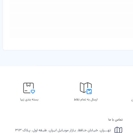
ن
ارسال به تمام نقاط
بسته بندی زیبا
تماس با ما
تهـــران، خیـابان حـافظ، بـازار موبـایل ایـران، طبـقه اول، پـلاک ۳۱۳