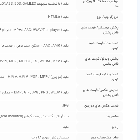
موقعیت‌ نما GPS/ ویژگی‌
دارد / با قابلیت ساپورت A-GPS, GLONASS, BDS, GALILEO
ها
مرورگر وب/ نوع
دارد / HTML5
پخش موسیقی/ فرمت‌ های
دارد / MP4/H.264 player- MP3/eAAC+/WAV/Flac player ممکن است برخی از فرمت‌ها جهت پخش نیاز به نصب نرم‌افزار مخصوص به خود را داشته باشند
قابل پخش
ضبط صدا/ فرمت ضبط
دارد / AAC , AMR – ممکن است برخی از فرمت‌ها جهت پخش نیاز به نصب نرم‌افزار مخصوص به خود را داشته باشند
کردن
پخش ویدئو/ فرمت‌ های
دارد / MP4 , H.263 , H.264 , 3GP , MKV , AVI , xVid , MOV , MPEG2 , TS , WEBM , M4V – ممکن است برخی از فرمت‌ها جهت پخش نیاز به نصب نرم‌افزار مخصوص به خود را داشته باشند
قابل پخش
ضبط ویدئو/ فرمت ضبط
دارد (دوربین) / H.263, H.264 , 3GP , MP4 – ممکن است برخی از فرمت‌ها جهت پخش نیاز به نصب نرم‌افزار مخصوص به خود را داشته باشند
کردن
نمایش عکس/ فرمت‌ های
دارد / BMP , GIF , JPG , PNG , WEBP – ممکن است برخی از فرمت‌ها جهت پخش نیاز به نصب نرم‌افزار مخصوص به خود را داشته باشند
قابل پخش
فرمت عکس‌ های دوربین
JPG
سنسورها
حسگر اثر انگشت در پشت گوشی (rear-mounted) ، شتاب سنج (Accelerometer)، مجاورت (Proximity)
رادیو
دارد
سایر مشخصات مهم
پشتیبانی شارژ سریع 18 وات