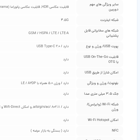
سایر ویژگی‌ های مهم
قابلیت عکاسی HDR, قابلیت عکاسی پانوراما (Panorama)
دوربین
شبکه اینترنت
4.5G
شبکه‌ های مخابراتی قابل
GSM / HSPA / LTE / LTE-A
پشتیبانی
پورت USB/ ورژن و نوع
دارد / USB Type-C 2.0
قابلیت USB On-The-Go
دارد
یا OTG
امکان شارژ از طریق USB
دارد
بلوتوث/ ورژن و ویژگی
دارد / ورژن 5.0 همراه با LE / A2DP
جک 3.5 میلی متری صدا
دارد
شبکه Wi-Fi (وایرلس)/
دارد / 802.11 /a/b/g/n/ac, و امکان Wifi-Direct و dual-band
ورژن
امکان Wi-Fi Hotspot
دارد
NFC
دارد ( بستگی به بازار عرضه )