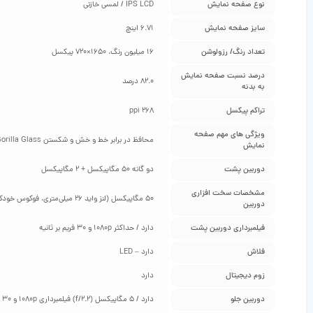
نوع صفحه نمایش
IPS LCD / لمسی خازنی
سایز صفحه نمایش
6.71 اینچ
تعداد رنگ/ رزولوشن
16 میلیون رنگ، 1650×720 پیکسل
درصد نسبت صفحه نمایش
82.0 درصد
به بدنه
تراکم پیکسل
268 ppi
ویژگی‌ های مهم صفحه
محافظ در برابر خط و خش و شکستن Corning Gorilla Glass
نمایش
دوربین پشت
دو گانه 50 مگاپیکسل + 2 مگاپیکسل
مشخصات سخت‌ افزاری
50 مگاپیکسل (لنز واید 26 میلی‌متری، فوکوس خودکار با تشخیص فاز، f/1.8) 2 مگاپیکسل (سنسور تشخیص عمق تصویر، f/2.4)
دوربین
فیلمبرداری دوربین پشت
دارد / حداکثر 1080p و 30 فریم بر ثانیه
فلاش
دارد – LED
زوم دیجیتال
دارد
دوربین جلو
دارد / 5 مگاپیکسل (f/2.2) فیلمبرداری 1080p و 30 فریم بر ثانیه