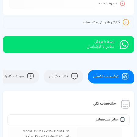
موجود نیست
گزارش نادرستی مشخصات
ارتباط با فروش
تماس با کارشناسان
توضیحات تکمیلی
نظرات کاربران
سوالات کاربران
مشخصات کلی
سایر مشخصات
MediaTek MT6762G Helio G25
(دوازده نانومتر) / 8 هسته‌ای (چهار