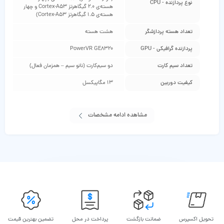
نوع پردازنده - CPU
هسته‌ی 2.0 گیگاهرتز Cortex-A53 و چهار
هسته‌ی 1.5 گیگاهرتز Cortex-A53)
تعداد هسته پردازشگر
هشت هسته
پردازنده گرافیکی - GPU
PowerVR GE8320
تعداد سیم کارت
دو سیم‌کارت (نانو سیم – همزمان فعال)
کیفیت دوربین
13 مگاپیکسل
مشاهده ادامه مشخصات
تحویل اکسپرس
ضمانت بازگشت
پرداخت در محل
تضمین بهترین قیمت