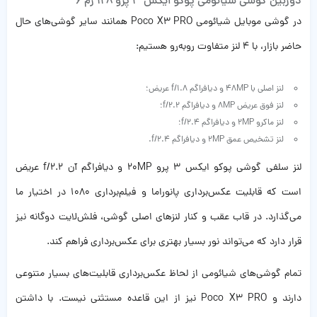
دوربین گوشی شیائومی پوکو ایکس 3 پرو 128 رم 6
در گوشی موبایل شیائومی Poco X3 PRO همانند سایر گوشی‌های حال
حاضر بازار، با 4 لنز متفاوت روبه‌رو هستیم:
لنز اصلی با 48MP و دیافراگم f/1.8 عریض؛
لنز فوق عریض 8MP و دیافراگم f/2.2؛
لنز ماکرو 2MP و دیافراگم f/2.4؛
لنز تشخیص عمق 2MP و دیافراگم f/2.4.
لنز سلفی گوشی پوکو ایکس 3 پرو 20MP و دیافراگم آن f/2.2 عریض
است که قابلیت عکس‌برداری پانوراما و فیلم‌برداری 1080 در اختیار ما
می‌گذارد. در قاب عقب و کنار لنزهای اصلی گوشی، فلش‌لایت دوگانه نیز
قرار دارد که می‌تواند نور بسیار بهتری برای عکس‌برداری فراهم کند.
تمام
گوشی‌های شیائومی
از لحاظ عکس‌برداری قابلیت‌های بسیار متنوعی
دارند و Poco X3 PRO نیز از این قاعده مستثنی نیست. با داشتن