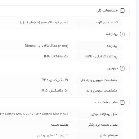
مشخصات کلی
تعداد سیم کارت
2 سیم کارت نانو سیم (همزمان فعال)
پردازنده
پردازنده
Dimensity 7025 Ultra (6 nm)
پردازنده گرافیکی - GPU
IMG BXM-8-256
دوربین
مشخصات دوربین واید جلو
20 مگاپیکسل، f/2.2
مشخصات دوربین واید
50 مگاپیکسل، f/1.5
سایر مشخصات
مدل پردازنده مرکزی
2×2.5 GHz Cortex-A78 & 6×2.0 GHz Cortex-A55
تعداد هسته پردازشگر
هشت هسته
سیستم عامل
اندروید 14 هایپر او اس