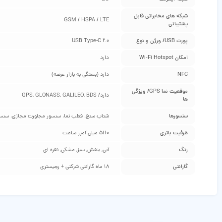
شبکه‌ های مخابراتی قابل
GSM / HSPA / LTE
پشتیبانی
پورت USB/ ورژن و نوع
USB Type-C 2.0
امکان Wi-Fi Hotspot
دارد
NFC
دارد (بستگی به بازار عرضه)
موقعیت‌ نما GPS/ ویژگی‌
دارد/ GPS, GLONASS, GALILEO, BDS
ها
سنسورها
شتاب‌ سنج، قطب‌ نما، سنسور مجاورت مجازی، سنسو
ظرفیت باتری
5110 میلی‌ آمپر ساعت
رنگ
آبی, بنفش, سبز, مشکی, نقره ای
گارانتی
18 ماه گارانتی شرکتی + رجیستری