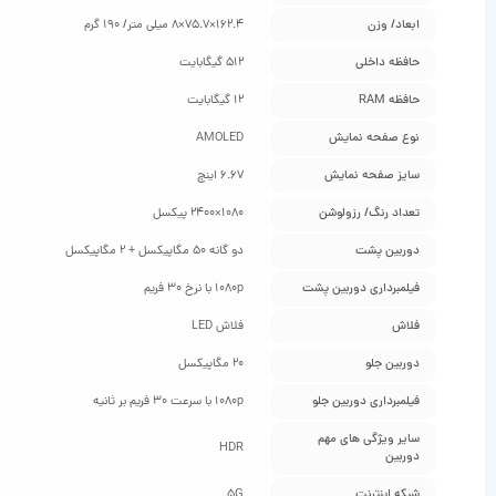
ابعاد/ وزن
162.4×75.7×8 میلی متر/ 190 گرم
حافظه داخلی
512 گیگابایت
حافظه RAM
12 گیگابایت
نوع صفحه نمایش
AMOLED
سایز صفحه نمایش
6.67 اینچ
تعداد رنگ/ رزولوشن
1080×2400 پیکسل
دوربین پشت
دو گانه 50 مگاپیکسل + 2 مگاپیکسل
فیلمبرداری دوربین پشت
1080p با نرخ 30 فریم
فلاش
فلاش LED
دوربین جلو
20 مگاپیکسل
فیلمبرداری دوربین جلو
1080p با سرعت 30 فریم بر ثانیه
سایر ویژگی‌ های مهم
HDR
دوربین
شبکه اینترنت
5G