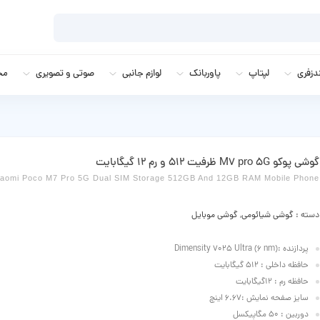
زفری
لپتاپ
پاوربانک
لوازم جانبی
صوتی و تصویری
مج
گوشی پوکو M7 pro 5G ظرفیت 512 و رم 12 گیگابایت
iaomi Poco M7 Pro 5G Dual SIM Storage 512GB And 12GB RAM Mobile Phone
دسته :
گوشی شیائومی
,
گوشی موبایل
پردازنده :Dimensity 7025 Ultra (6 nm)
حافظه داخلی : 512 گیگابایت
حافظه رم : 12گیگابایت
سایز صفحه نمایش :6.67 اینچ
دوربین : 50 مگاپیکسل