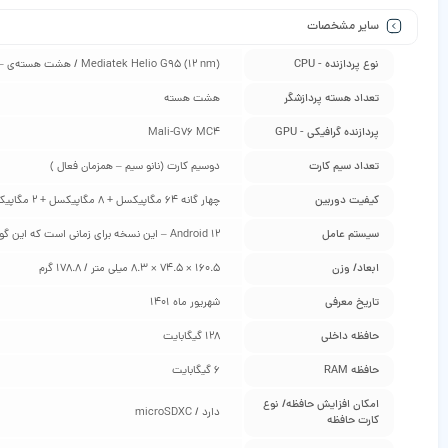
سایر مشخصات
نوع پردازنده - CPU
Mediatek Helio G95 (12 nm) / هشت هسته‌ی – دو هسته 2.05 گیگاهرتز Cortex-A76 به همراه شش هسته 2.0 گیگاهرتز Cortex-A55
تعداد هسته پردازشگر
هشت هسته
پردازنده گرافیکی - GPU
Mali-G76 MC4
تعداد سیم کارت
دوسیم کارت (نانو سیم – همزمان فعال )
کیفیت دوربین
چهار گانه 64 مگاپیکسل + 8 مگاپیکسل + 2 مگاپیکسل + 2 مگاپیکسل
سیستم عامل
Android 12 – این نسخه برای زمانی است که این گوشی معرفی شده است و ممکن است در هنگام خرید شما، آپدیت جدیدتری برای آن آمده باشد و به اندروید ورژن بالاتر ارتقا پیدا کند / رابط کاربری MIUI 13
ابعاد/ وزن
160.5 × 74.5 × 8.3 میلی متر / 178.8 گرم
تاریخ معرفی
شهریور ماه 1401
حافظه داخلی
128 گیگابایت
حافظه RAM
6 گیگابایت
امکان افزایش حافظه/ نوع
دارد / microSDXC
کارت حافظه