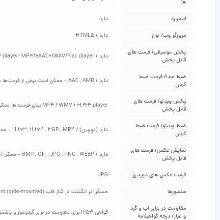
ها
اینفرارد
دارد
مرورگر وب/ نوع
دارد / HTML5
پخش موسیقی/ فرمت‌ های
دارد / MP4/H.264 player- MP3/eAAC+/WAV/Flac player ممکن است برخی از فرمت‌ها جهت پخش نیاز به نصب نرم‌افزار مخصوص به خود را داشته باشند
قابل پخش
ضبط صدا/ فرمت ضبط
دارد / AAC , AMR – ممکن است برخی از فرمت‌ها جهت پخش نیاز به نصب نرم‌افزار مخصوص به خود را داشته باشند
کردن
پخش ویدئو/ فرمت‌ های
MP4 / WMV / H.264 player سایر فرمت ها ممکن است برخی از فرمت‌ها جهت پخش نیاز به نصب نرم‌افزار مخصوص به خود را داشته باشند
قابل پخش
ضبط ویدئو/ فرمت ضبط
دارد (دوربین) / H.263, H.264 , 3GP , MP4 – ممکن است برخی از فرمت‌ها جهت پخش نیاز به نصب نرم‌افزار مخصوص به خود را داشته باشند
کردن
نمایش عکس/ فرمت‌ های
دارد / BMP , GIF , JPG , PNG , WEBP – ممکن است برخی از فرمت‌ها جهت پخش نیاز به نصب نرم‌افزار مخصوص به خود را داشته باشند
قابل پخش
فرمت عکس‌ های دوربین
JPG
سنسورها
حسگر اثر انگشت در کنار قاب (Fingerprint (side-mounted ، شتاب سنج (Accelerometer)، قطب نما (Compass) ، سنسور مجاورت (proximity) ژیروسکوپ (gyro)
مقاومت در برابر آب و گرد
گواهی IP53 برای مقاومت در برابر گردوغبار و پاشش آب
و غبار/ درجه گواهینامه