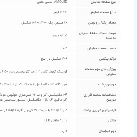
نوع صفحه نمایش
AMOLED, لمسی خازنی
سایز صفحه نمایش
6.43 اینچ
تعداد رنگ/ رزولوشن
16 میلیون رنگ، 2400×1080 پیکسل
درصد نسبت صفحه نمایش
83.5 درصد
به بدنه
نسبت صفحه نمایش
20:9
تراکم پیکسل
409 پیکسل در اینچ
ویژگی‌ های مهم صفحه
کورنینگ گوریلا گلس 3 / حداکثر روشنایی بین 450 نیت تا 1100 نیت
نمایش
دوربین پشت
چهار گانه 64 مگاپیکسل + 8 مگاپیکسل + 2 مگاپیکسل + 2 مگاپیکسل
مشخصات سخت‌ افزاری
دوربین
(لنز ماکرو، f/2.4) 2 مگاپیکسل (سنسور تشخیص عمق تصویر، f/2.4)
فیلمبرداری دوربین پشت
دارد / 2160p با سرعت 30 فریم بر ثانیه / 1080p با سرعت 30 و 60 و 120 فریم بر ثانیه / 720p با سرعت 960 فریم بر ثانیه
فلاش
دارد / فلاش LED
زوم دیجیتال
دارد