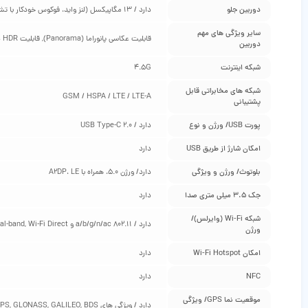
دوربین جلو
دارد / 13 مگاپیکسل (لنز واید، فوکوس خودکار با تشخیص فاز، 1/3.06 اینچ سایز سنسور، 1.12 میکرومتر سایز پیکسل، f/2.5)
سایر ویژگی‌ های مهم
قابلیت عکاسی پانوراما (Panorama), قابلیت HDR در عکاسی
دوربین
شبکه اینترنت
4.5G
شبکه‌ های مخابراتی قابل
GSM / HSPA / LTE / LTE-A
پشتیبانی
پورت USB/ ورژن و نوع
دارد / USB Type-C 2.0
امکان شارژ از طریق USB
دارد
بلوتوث/ ورژن و ویژگی
دارد/ ورژن 5.0، همراه با A2DP، LE
جک 3.5 میلی متری صدا
دارد
شبکه Wi-Fi (وایرلس)/
دارد / 802.11 a/b/g/n/ac و dual-band, Wi-Fi Direct
ورژن
امکان Wi-Fi Hotspot
دارد
NFC
دارد
موقعیت‌ نما GPS/ ویژگی‌
دارد / ویژگی های A-GPS, GLONASS, GALILEO, BDS