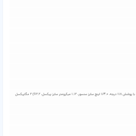
64 مگاپیکسل (لنز واید 26 میلی‌متری، فوکوس خودکار با تشخیص فاز، 1/1.97 اینچ سایز سنسور، 0.7 میکرومتر سایز پیکسل، f/1.8) 8 مگاپیکسل (لنز اولتراواید با پوشش 118 درجه، 1/4.0 اینچ سایز سنسور، 1.12 میکرومتر سایز پیکسل، f/2.2) 2 مگاپیکسل