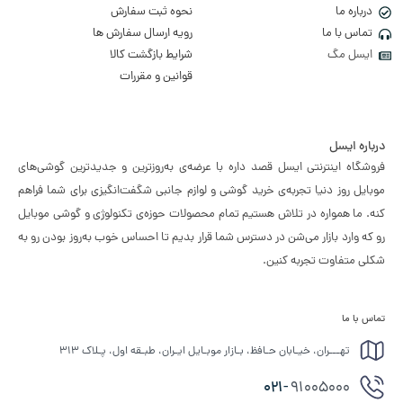
درباره ما
نحوه ثبت سفارش
تماس با ما
رویه ارسال سفارش ها
ایسل مگ
شرایط بازگشت کالا
قوانین و مقررات
درباره ایسل
فروشگاه اینترنتی ایسل قصد داره با عرضه‌ی به‌روزترین و جدیدترین گوشی‌های
موبایل روز دنیا تجربه‌ی خرید گوشی و لوازم جانبی شگفت‌انگیزی برای شما فراهم
کنه. ما همواره در تلاش هستیم تمام محصولات حوزه‌ی تکنولوژی و گوشی موبایل
رو که وارد بازار می‌شن در دسترس شما قرار بدیم تا احساس خوب به‌روز بودن رو به
شکلی متفاوت تجربه کنین.
تماس با ما
تهـــران، خیـابان حـافظ، بـازار موبـایل ایـران، طبـقه اول، پـلاک ۳۱۳
021-
91005000