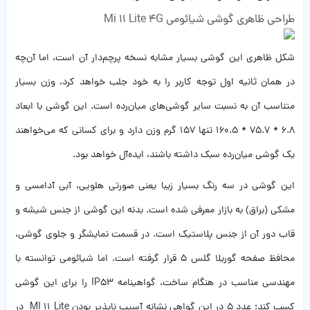
طراحی ظاهری گوشی شیائومی Mi 11 Lite 4G
شکل ظاهری این گوشی بسیار مشابه نسخه پرچم‌دار آن است، اما آن‌چه
در همان ثانیه اول توجه کاربر را به خود جلب خواهد کرد، وزن بسیار
متناسب آن به نسبت سایر گوشی‌های میان‌رده است. این گوشی با ابعاد
6.8 * 75.7 * 160.5 تنها 157 گرم وزن دارد و برای کسانی که می‌خواهند
یک گوشی میان‌رده سبک داشته باشند، ایده‌آل خواهد بود.
این گوشی در سه رنگ بسیار زیبا یعنی صورتی هلویی، آبی آدامسی و
مشکی (براق) به بازار معرفی شده است. بدنه این گوشی از جنس شیشه و
قاب دور آن از جنس پلاستیک است. در قسمت نمایشگر و جلوی گوشی،
محافظ صفحه گوریلا گلس 5 قرار گرفته است. اما شیائومی توانسته با
مهندسی مناسب در هنگام ساخت، گواهینامه IP53 را برای این گوشی
کسب کند؛ عدد 5 در این گواهی نشانه آسیب ناپذیر بودن MI 11 Lite در