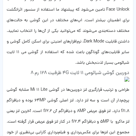
Face Unlock تامین می‌شود که پیشنهاد ما استفاده از سنسور اثرانگشت
برای اطمینان بیشتر است. اپ‌های مختلف در این گوشی به حالت‌های
مختلف دسته‌بندی می‌شوند که می‌توانید یکی از آن‌ها را انتخاب نمایید.
داشتن قابلیت Dark Mode، نرم‌افزارهای امنیتی برای اسکن کامل گوشی و
سایر قابلیت‌های گوناگون باعث شده که استفاده از گوشی می 11 لایت
شیائومی بسیار لذت‌بخش باشد.
دوربین گوشی شیائومی 11 لایت 4G ظرفیت 128 رم 8
طراحی و ترتیب قرارگیری لنز دوربین‌ها در گوشی Mi 11 Lite مشابه گوشی
پرچم‌دار آن است و سه لنز دارد. لنز اصلی گوشی 64MP بوده و دیافراگم
f/1.8 دارد. لنز فوق عریض 8MP و دیافراگم آن f/2.2 است. آخرین لنز یعنی
لنز ماکرو با 5MP و دیافراگم f/2.4 در کنار لنز فوق عریض قرار گرفته است.
مجموع این لنزها برای عکس‌برداری و فیلم‌برداری کارایی بی‌نظیری از خود