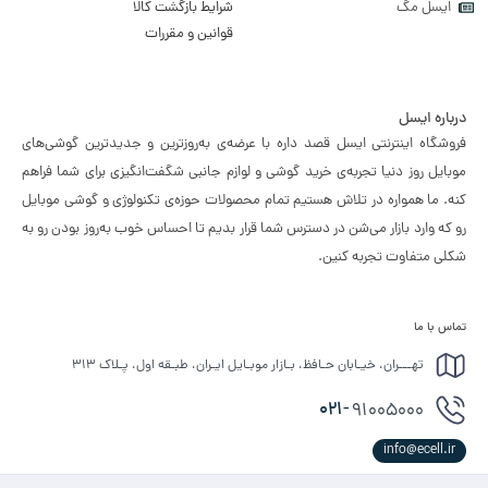
ایسل مگ
شرایط بازگشت کالا
قوانین و مقررات
درباره ایسل
فروشگاه اینترنتی ایسل قصد داره با عرضه‌ی به‌روزترین و جدیدترین گوشی‌های
موبایل روز دنیا تجربه‌ی خرید گوشی و لوازم جانبی شگفت‌انگیزی برای شما فراهم
کنه. ما همواره در تلاش هستیم تمام محصولات حوزه‌ی تکنولوژی و گوشی موبایل
رو که وارد بازار می‌شن در دسترس شما قرار بدیم تا احساس خوب به‌روز بودن رو به
شکلی متفاوت تجربه کنین.
تماس با ما
تهـــران، خیـابان حـافظ، بـازار موبـایل ایـران، طبـقه اول، پـلاک ۳۱۳
021-
91005000
info@ecell.ir