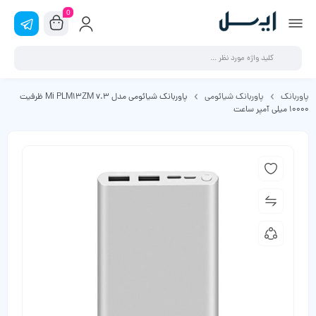
0
پاوربانک
پاوربانک شیائومی
پاوربانک شیائومی مدل Mi PLM13ZM v.3 ظرفیت
10000 میلی آمپر ساعت