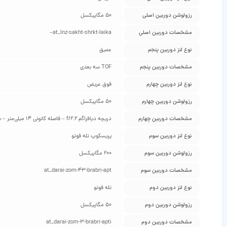
رزولوشن دوربین اصلی
50 مگاپیکسل
مشخصات دوربین اصلی
at_lnz-sakht-shrkt-laika–
نوع لنز دوربین پنجم
عمیق
مشخصات دوربین پنجم
TOF سه بعدی
نوع لنز دوربین چهارم
فوق عریض
رزولوشن دوربین چهارم
50 مگاپیکسل
مشخصات دوربین چهارم
دریچه دیافراگم f/2.2 – فاصله کانونی 14 میلی‌متر – سایز لنز 1/2.76 اینچ – قابلیت ثبت تصاویر با پیکسل‌هایی به اندازه 0.64 میکرومتر – مجهز به فوکوس دوگانه از نوع PDAF – زاویه دید 115 درجه –
نوع لنز دوربین سوم
پریسکوپ تله فوتو
رزولوشن دوربین سوم
200 مگاپیکسل
مشخصات دوربین سوم
at_darai-zom-43-brabri-apt
نوع لنز دوربین دوم
تله فوتو
رزولوشن دوربین دوم
50 مگاپیکسل
مشخصات دوربین دوم
at_darai-zom-3-brabri-apti