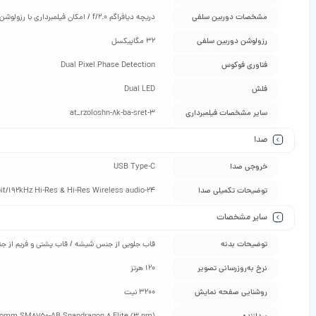
مشخصات دوربین سلفی
دریچه دیافراگم f/2.0 / امکان فیلمبرداری با رزولوشن 1080p با سرعت 30 فریم بر ثانیه
رزولوشن دوربین سلفی
32 مگاپیکسل
فناوری فوکوس
Dual Pixel Phase Detection
فلش
Dual LED
سایر مشخصات فیلمبرداری
at_rzoloshn-۸k-ba-sret-۳
صدا
خروجی صدا
USB Type-C
توضیحات تکمیلی صدا
24-bit/192kHz Hi-Res & Hi-Res Wireless audio
سایر مشخصات
توضیحات بدنه
قاب جلویی از جنس شیشه / قاب پشتی و فریم از ج
نرخ به‌روزرسانی تصویر
120 هرتز
روشنایی صفحه نمایش
3200 نیت