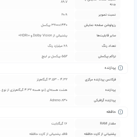
89.7
بدنه
نسبت تصویر
20:9
رزولوشن صفحه نمایش
1440×3200 پیکسل
سایر قابلیت‌ها
پشتیبانی از Dolby Vision و HDR10+
تعداد رنگ
68 میلیارد رنگ
تراکم پیکسلی
552 پیکسل بر اینچ
پردازنده
فرکانس پردازنده‌ مرکزی
4.32 – 3.53 گیگاهرتز
پردازنده
هشت هسته‌ای (دو هسته 4.32 گیگاهرتزی از نوع Oryon V2 Phoenix L – شش هسته 3.53 گیگاهرتزی از نوع Oryon V2 Phoenix M)
پردازنده‌ گرافیکی
Adreno 830
حافظه
مقدار RAM
16 گیگابایت
پشتیبانی از کارت حافظه
فاقد پشتیبانی از کارت حافظه