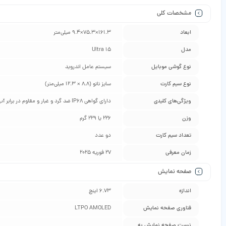
مشخصات کلی
ابعاد
161.3×75.3×9.4 میلی‌متر
مدل
15 Ultra
نوع گوشی موبایل
سیستم عامل اندروید
نوع سیم کارت
سایز نانو (8.8 × 12.3 میلی‌متر)
ویژگی‌های کلیدی
دارای گواهی IP68 ضد گرد و غبار و مقاوم در برابر آب (تا عمق 1.5 متری به مدت 30 دقیقه)
وزن
226 یا 229 گرم
تعداد سیم کارت
دو عدد
زمان معرفی
27 فوریه 2025
صفحه نمایش
اندازه
6.73 اینچ
فناوری صفحه‌ نمایش
LTPO AMOLED
نسبت صفحه‌ نمایش به