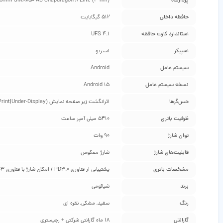
پردازنده
omm SM8750-AB Snapdragon 8 Elite (3 nm)
حافظه داخلی
512 گیگابایت
استاندارد کارت حافظه
UFS 4.1
اسپیکر
استریو
سیستم عامل
Android
نسخه سیستم عامل
Android 15
حس‌گرها
اثرانگشت زیر صفحه نمایش (FingerPrint|Under-Display)
ظرفیت باتری
5410 میلی آمپر ساعت
توان شارژ
90 وات
قابلیت‌های شارژ
شارژ معکوس
مشخصات باتری
پشتیبانی از فناوری PD3.0 / امکان شارژ با فناوری QC3+ / امکان شارژ بی‌سیم با توان 80 وات / امکان شارژ معکوس با توان 10 وات
برند
شیائومی
رنگ
سفید, مشکی, نقره ای
گارانتی
18 ماه گارانتی شرکتی + رجیستری