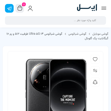
0
گوشی موبایل
گوشی شیائومی
گوشی شیائومی 14 Ultra 5G ظرفیت 512 و رم 16
گیگابایت پک گلوبال