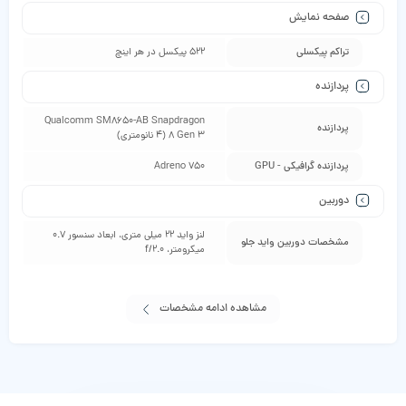
صفحه نمایش
تراکم پیکسلی
522 پیکسل در هر اینچ
پردازنده
Qualcomm SM8650-AB Snapdragon
پردازنده
8 Gen 3 (4 نانومتری)
پردازنده گرافیکی - GPU
Adreno 750
دوربین
لنز واید 22 میلی متری، ابعاد سنسور 0.7
مشخصات دوربین واید جلو
میکرومتر، f/2.0
مشاهده ادامه مشخصات