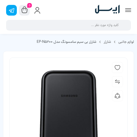
0
لوازم جانبی
شارژر
شارژر بی سیم سامسونگ مدل EP-N5200